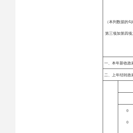
（本列数据的勾
第三项加第四项
一、本年新收政
二、上年结转政
0
0