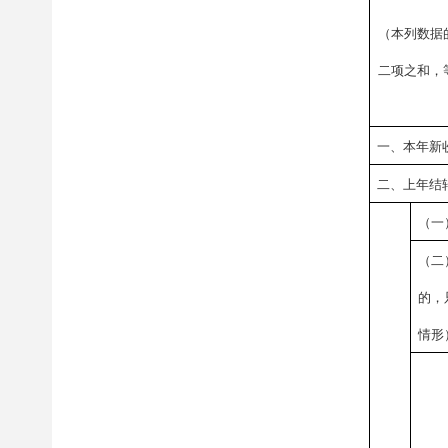
（本列数据
二项之和，
一、本年新
二、上年结
（一
（二
的，
情形