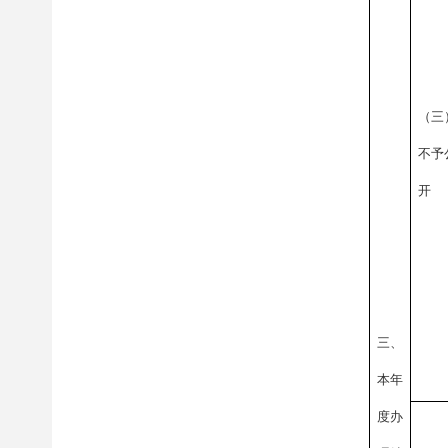
（三
不予
开
三、
本年
度办