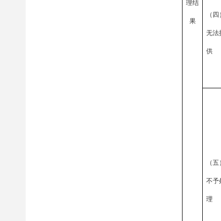
理结
（四
果
无法
供
（五
不予
理