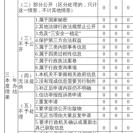
（二）部分公开（区分处理的，只计
0
0
0
这一情形，不计其他情形）
1.属于国家秘密
0
0
0
2.其他法律行政法规禁止公开
0
0
0
3.危及“三安全一稳定”
0
0
0
（三）
4.保护第三方合法权益
0
0
0
不予公
5.属于三类内部事务信息
0
0
0
开
6.属于四类过程性信息
0
0
0
7.属于行政执法案卷
0
0
0
8.属于行政查询事项
0
0
0
1.本机关不掌握相关政府信息
0
0
0
三、
（四）
本年
无法提
2.没有现成信息需要另行制作
0
0
0
度办
供
3.补正后申请内容仍不明确
0
0
0
理结
1.信访举报投诉类申请
0
0
0
果
2.重复申请
0
0
0
（五）
3.要求提供公开出版物
0
0
0
不予处
4.无正当理由大量反复申请
0
0
0
理
5.要求行政机关确认或重新出
具已获取信息
0
0
0