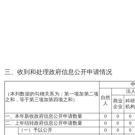
三、收到和处理政府信息公开申请情况
法
（本列数据的勾稽关系为：第一项加第二项
自然
之和，等于第三项加第四项之和）
商业
科研
人
企业
机构
一、本年新收政府信息公开申请数量
0
0
0
二、上年结转政府信息公开申请数量
0
0
0
（一）予以公开
0
0
0