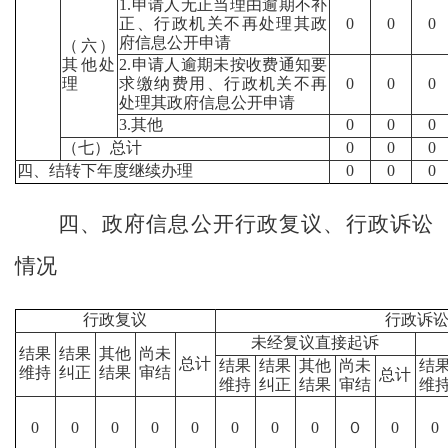
1.申请人无正当理由逾期不补
正、行政机关不再处理其政
0
0
0
府信息公开申请
（六）
其他处
2.申请人逾期未按收费通知要
理
求缴纳费用、行政机关不再
0
0
0
处理其政府信息公开申请
3.其他
0
0
0
（七）总计
0
0
0
四、结转下年度继续办理
0
0
0
四、政府信息公开行政复议、行政诉讼
情况
行政复议
行政诉
未经复议直接起诉
结果
结果
其他
尚未
总计
结果
结果
其他
尚未
结
维持
纠正
结果
审结
总计
维持
纠正
结果
审结
维
0
0
0
0
0
0
0
0
０
0
0