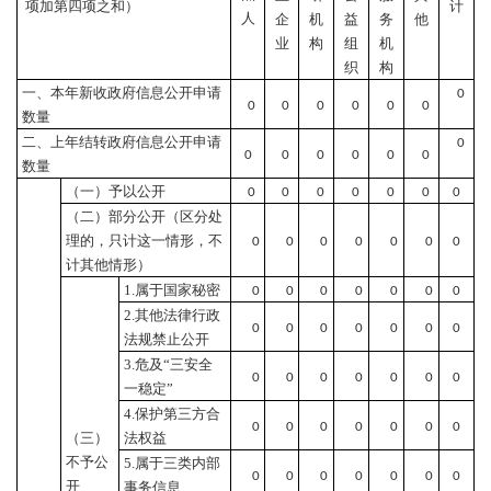
项加第四项之和）
计
人
企
机
益
务
他
业
构
组
机
织
构
一、本年新收政府信息公开申请
0
0
0
0
0
0
0
数量
二、上年结转政府信息公开申请
0
0
0
0
0
0
0
数量
（一）予以公开
0
0
0
0
0
0
0
（二）部分公开
（区分处
理的，只计这一情形，不
0
0
0
0
0
0
0
计其他情形）
1.属于国家秘密
0
0
0
0
0
0
0
2.其他法律行政
0
0
0
0
0
0
0
法规禁止公开
3.危及“三安全
0
0
0
0
0
0
0
一稳定”
4.保护第三方合
0
0
0
0
0
0
0
（三）
法权益
不予公
5.属于三类内部
0
0
0
0
0
0
0
开
事务信息