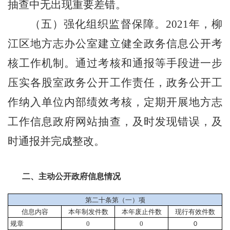
抽查中无出现重要差错。
（五）强化组织监督保障。
2021
年，
柳
江区地方志办公室
建立健全政务
信息
公开考
核工作机制。通过考核和通报等手段进一步
压实各
股室
政务公开工作责任，政务公开工
作纳入
单位内部
绩效考核
，定期开展地方志
工作信息
政府网站
抽查，及时发现
错误，及
时
通报并完成整改
。
二、主动公开政府信息情况
第二十条第（一）项
信息内容
本年
制发件数
本年废止件数
现行有效件
数
规章
0
0
0