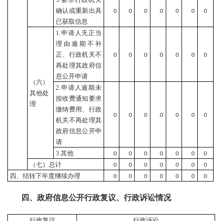
确认或重新出具
0
0
0
0
0
0
0
已获取信息
1.申请人无正当
理由逾期不补
正、行政机关不
0
0
0
0
0
0
0
再处理其政府信
息公开申请
（六）
2.申请人逾期未
其他处
按收费通知要求
理
缴纳费用、行政
0
0
0
0
0
0
0
机关不再处理其
政府信息公开申
请
3.其他
0
0
0
0
0
0
0
（七）总计
0
0
0
0
0
0
0
四、结转下年度继续办理
0
0
0
0
0
0
0
四、政府信息公开行政复议、行政诉讼情况
行政复议
行政诉讼