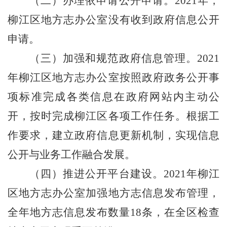
（二）办理依申请公开申请。
202
1
年，
柳江区地方志办公室没有
收到政府信息公开
申请。
（三）加强和规范政府信息管理。
2021
年柳江区地方志办公室
按照
政府政务公开事
项标准
完成各类信息
在政府网站内主动公
开，按时完成
柳江区各项工作
任务。
根据
工
作要求，建立
政府信息更新机制，实现信息
公开与业务工作融合发展。
（四）推进公开平台建设。
2021
年柳江
区地方志办公室
加强
地方志信息发布
管理
，
全年
地方志
信息发布数量
18
条
，
在
全区
检查