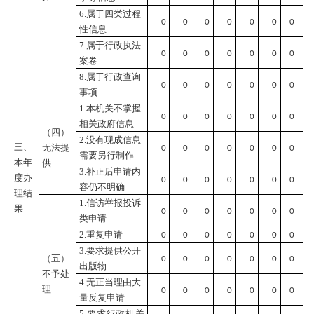
6.属于四类过程
0
0
0
0
0
0
0
性信息
7.属于行政执法
0
0
0
0
0
0
0
案卷
8.属于行政查询
0
0
0
0
0
0
0
事项
1.本机关不掌握
0
0
0
0
0
0
0
相关政府信息
（四）
2.没有现成信息
三、
无法提
0
0
0
0
0
0
0
需要另行制作
本年
供
3.补正后申请内
度办
0
0
0
0
0
0
0
容仍不明确
理结
1.信访举报投诉
果
0
0
0
0
0
0
0
类申请
2.重复申请
0
0
0
0
0
0
0
3.要求提供公开
（五）
0
0
0
0
0
0
0
出版物
不予处
4.无正当理由大
理
0
0
0
0
0
0
0
量反复申请
5.要求行政机关