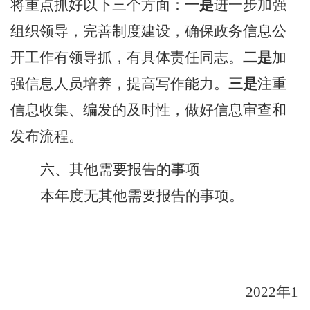
将重点
抓好以下
三
个方面：
一是
进一步
加强
组织
领导
，完善
制度
建设
，确保政务
信息
公
开
工作有领导抓，有具体责任同志
。
二是
加
强信息人员培养，提高写作能力
。
三是
注重
信息收集、编发的及时性，做好信息
审查
和
发布
流程
。
六、其他需要报告的事项
本年度无其他需要报告的事项。
2022
年
1