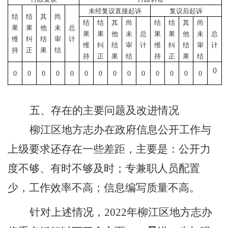
未经复议直接起诉
复议后起诉
结
结
其
尚
结
结
其
尚
结
结
其
尚
果
果
他
未
总
果
果
他
未
总
果
果
他
未
总
维
纠
结
审
计
维
纠
结
审
计
维
纠
结
审
计
持
正
果
结
持
正
果
结
持
正
果
结
0
0
0
0
0
0
0
0
0
0
0
0
0
0
0
五、存在的主要问题及改进情况
柳江
区
地方志办
在政府信息公开工作
与
上级
要求还
存在一些
差距，
主要是：
公开力
度
不够、有时不够及时
；
专兼职
人员配置
少，工作效率不高；信息编写质量不高
。
针对上述情况，
2022
年
柳江
区
地方志办