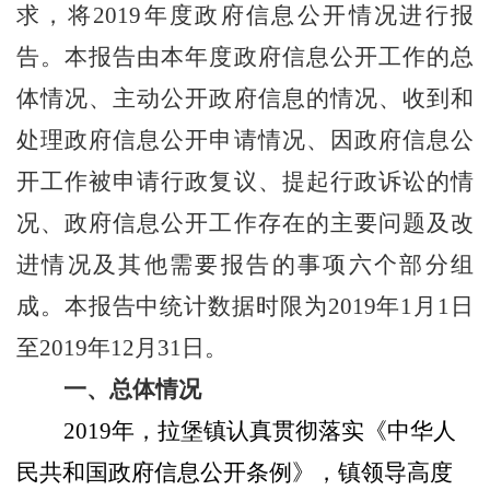
求
，
将
201
9
年度政府信息公开情况进行报
告。本报告由本年度政府信息公开工作的
总
体
情况、主动公开政府信息的情况、
收到和
处理政府信息公开申请情况、
因政府信息公
开
工作被
申请行政复议、提起行政诉讼的情
况、政府信息公开工作存在的主要问题及改
进情况及其他需要报告的事项
六
个部分组
成。
本报告中统计数据时限为
201
9
年
1月1日
至201
9
年
12月31日。
一、
总体情况
201
9
年，拉堡镇认真贯彻落实《中华人
民共和国政府信息公开条例》，镇领导高度