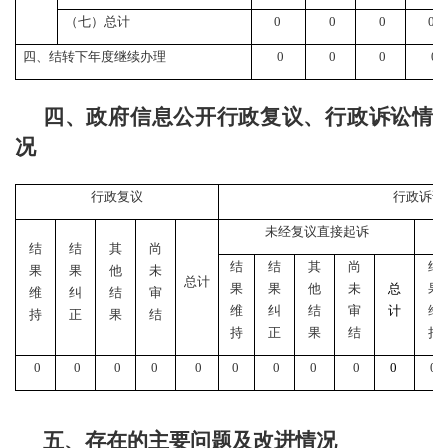
（七）总计
0
0
0
0
四、结转下年度继续办理
0
0
0
0
四、政府信息公开行政复议、行政诉讼情
况
行政复议
行政诉讼
未经复议直接起诉
结
结
其
尚
结
结
其
尚
结
果
果
他
未
总计
果
果
他
未
总
果
维
纠
结
审
维
纠
结
审
计
维
持
正
果
结
持
正
果
结
持
0
0
0
0
0
0
0
0
0
0
0
五、存在的主要问题及改进情况