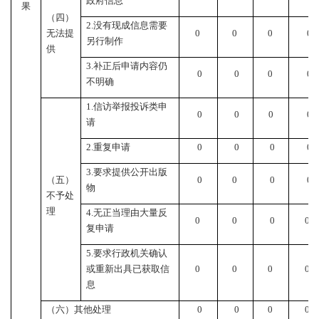
政府信息
果
（四）
2.
没有现成信息需要
无法提
0
0
0
0
另行制作
供
3.
补正后申请内容仍
0
0
0
0
不明确
1.
信访举报投诉类申
0
0
0
0
请
2.
重复申请
0
0
0
0
3.
要求提供公开出版
（五）
0
0
0
0
物
不予处
理
4.
无正当理由大量反
0
0
0
0
复申请
5.
要求行政机关确认
或重新出具已获取信
0
0
0
0
息
（六）其他处理
0
0
0
0