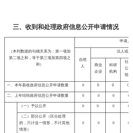
三、收到和处理政府信息公开申请情况
申请人
（本列数据的勾稽关系为：第一项加
法人或其
第二项之和，等于第三项加第四项之
自然
社会
和）
商业
科研
人
公益
企业
机构
组织
一、本年新收政府信息公开申请数量
0
0
0
0
二、上年结转政府信息公开申请数量
0
0
0
0
（一）予以公开
0
0
0
0
（二）部分公开（区分处理
的，只计这一情形，不计其他
0
0
0
0
情形）