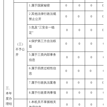
1.
属于国家秘密
0
0
0
0
2.
其他法律行政法规
0
0
0
0
禁止公开
3.
危及
“
三安全一稳
0
0
0
0
定
”
4.
保护第三方合法权
0
0
0
0
（三）
益
不予公
开
5.
属于三类内部事务
0
0
0
0
信息
6.
属于四类过程性信
0
0
0
0
息
7.
属于行政执法案卷
0
0
0
0
三、
8.
属于行政查询事项
0
0
0
0
本年
度办
1.
本机关不掌握相关
理结
0
0
0
0