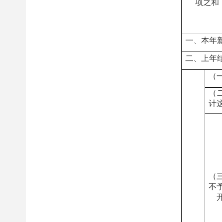
项之和
一、本年
二、上年
（
（
计
（
不