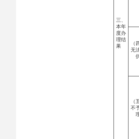
三、
本年
度办
理结
（
果
无
（
不