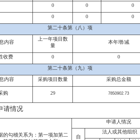
0
0
0
0
0
0
第二十条第（八）项
上一年项目数
息内容
本年增
/
减
量
性收费
0
0
第二十条第（九）项
息内容
采购项目数量
采购总金额
采购
29
7850902.73
申请情况
申请人情况
法人或其他组织
据的勾稽关系为：第一项加第二
自