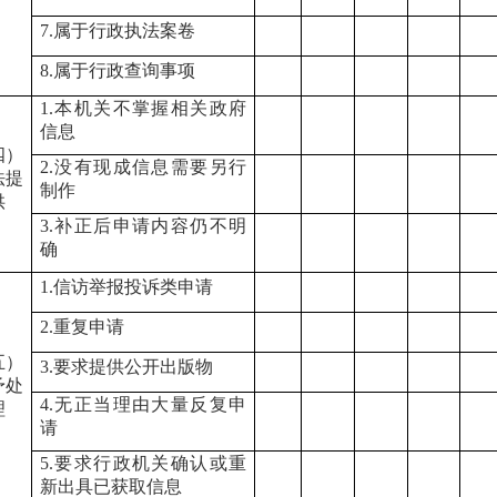
7.
属于行政执法案卷
8.
属于行政查询事项
1.
本机关不掌握相关政府
信息
四）
2.
没有现成信息需要另行
法提
制作
供
3.
补正后申请内容仍不明
确
1.
信访举报投诉类申请
2.
重复申请
五）
3.
要求提供公开出版物
予处
4.
无正当理由大量反复申
理
请
5.
要求行政机关确认或重
新出具已获取信息