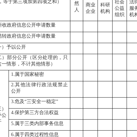
，等于第三项加第四项之和）
社会
法
然
商业
科研
公益
服
人
企业
机构
组织
机
新收政府信息公开申请数量
结转政府信息公开申请数量
一）予以公开
二）部分公开（区分处理的，只
这一情形，不计其他情形）
1.
属于国家秘密
2.
其他法律行政法规禁止
公开
3.
危及
“
三安全一稳定
”
三）
4.
保护第三方合法权益
予公
开
5.
属于三类内部事务信息
6.
属于四类过程性信息