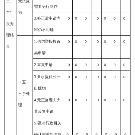
三、
无法提
需要另行制作
本年
供
3.补正后申请内
0
0
0
0
0
0
0
度办
容仍不明确
理结
1.信访举报投诉
0
0
0
0
0
0
0
果
类申请
2.重复申请
0
0
0
0
0
0
0
3.要求提供公开
0
0
0
0
0
0
0
（五）
出版物
不予处
4.无正当理由大
0
0
0
0
0
0
0
理
量反复申请
5.要求行政机关
确认或重新出具
0
0
0
0
0
0
0