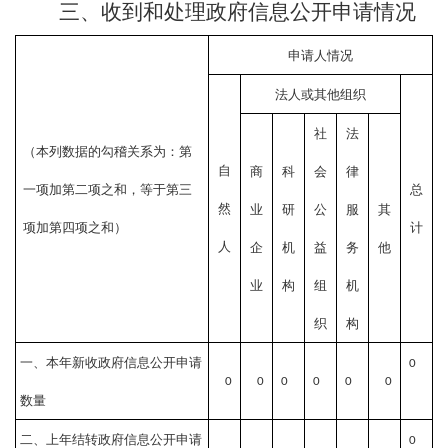
三、收到和处理政府信息公开申请情况
申请人情况
法人或其他组织
社
法
（本列数据的勾稽关系为：第
自
商
科
会
律
一项加第二项之和，等于第三
总
然
业
研
公
服
其
项加第四项之和）
计
人
企
机
益
务
他
业
构
组
机
织
构
一、本年新收政府信息公开申请
0
0
0
0
0
0
0
数量
二、上年结转政府信息公开申请
0