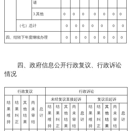
请
3.其他
0
0
0
0
0
0
0
（七）总计
0
0
0
0
0
0
0
四、结转下年度继续办理
0
0
0
0
0
0
0
四、政府信息公开行政复议、行政诉讼
情况
行政复议
行政诉讼
未经复议直接起诉
复议后起诉
结
结
其
尚
结
结
其
尚
结
结
其
尚
果
果
他
未
总
果
果
他
未
总
果
果
他
未
总
维
纠
结
审
计
维
纠
结
审
计
维
纠
结
审
计
持
正
果
结
持
正
果
结
持
正
果
结