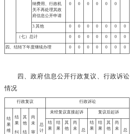
纳费用、行政机
0
0
0
0
0
0
关不再处理其政
府信息公开申请
3.其他
0
0
0
0
0
0
0
（七）总计
0
0
0
0
0
0
0
四、结转下年度继续办理
0
0
0
0
0
0
0
四、政府信息公开行政复议、行政诉讼
情况
行政复议
行政诉讼
未经复议直接起诉
复议后起诉
结
其
尚
结
结
结
其
尚
结
结
其
尚
果
他
未
果
总
果
果
他
未
果
果
他
未
总
总
维
计
纠
结
审