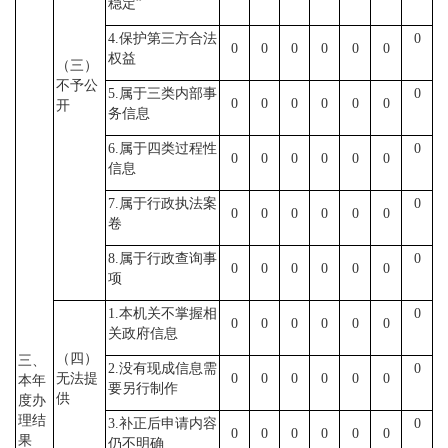
稳定”
4.保护第三方合法
0
0
0
0
0
0
0
权益
（三）
不予公
5.属于三类内部事
0
0
0
0
0
0
0
开
务信息
6.属于四类过程性
0
0
0
0
0
0
0
信息
7.属于行政执法案
0
0
0
0
0
0
0
卷
8.属于行政查询事
0
0
0
0
0
0
0
项
1.本机关不掌握相
0
0
0
0
0
0
0
关政府信息
（四）
三、
2.没有现成信息需
0
无法提
0
0
0
0
0
0
本年
要另行制作
供
度办
理结
3.补正后申请内容
0
0
0
0
0
0
0
果
仍不明确