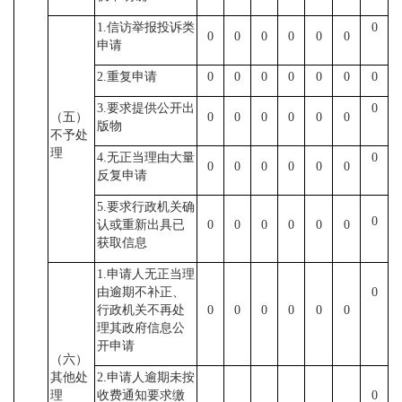
1.信访举报投诉类
0
0
0
0
0
0
0
申请
2.重复申请
0
0
0
0
0
0
0
3.要求提供公开出
0
（五）
0
0
0
0
0
0
版物
不予处
理
4.无正当理由大量
0
0
0
0
0
0
0
反复申请
5.要求行政机关确
0
认或重新出具已
0
0
0
0
0
0
获取信息
1.申请人无正当理
由逾期不补正、
0
行政机关不再处
0
0
0
0
0
0
理其政府信息公
开申请
（六）
其他处
2.申请人逾期未按
理
收费通知要求缴
0