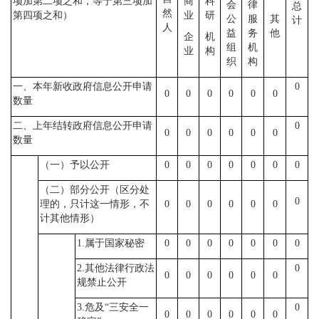
项加第二项之和，等于第三项加
商
科
会
律
总
然
第四项之和）
业
研
公
服
其
计
人
益
务
他
企
机
组
机
业
构
织
构
一、本年新收政府信息公开申请
0
0
0
0
0
0
0
数量
二、上年结转政府信息公开申请
0
0
0
0
0
0
0
数量
（一）予以公开
0
0
0
0
0
0
0
（二）部分公开（区分处
0
理的，只计这一情形，不
0
0
0
0
0
0
计其他情形）
1.属于国家秘密
0
0
0
0
0
0
0
2.其他法律行政法
0
0
0
0
0
0
0
规禁止公开
3.危及“三安全一
0
0
0
0
0
0
0