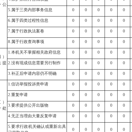
予公
5.属于三类内部事务信息
0
0
0
0
0
6.属于四类过程性信息
0
0
0
0
0
7.属于行政执法案卷
0
0
0
0
0
8.属于行政查询事项
0
0
0
0
0
1.本机关不掌握相关政府信息
0
0
0
0
0
四）
法提
2.没有现成信息需要另行制作
0
0
0
0
0
3.补正后申请内容仍不明确
0
0
0
0
0
1.信访举报投诉类申请
0
0
0
0
0
2.重复申请
0
0
0
0
0
五）
3.要求提供公开出版物
0
0
0
0
0
予处
4.无正当理由大量反复申请
0
0
0
0
0
5.要求行政机关确认或重新出具
0
0
0
0
0