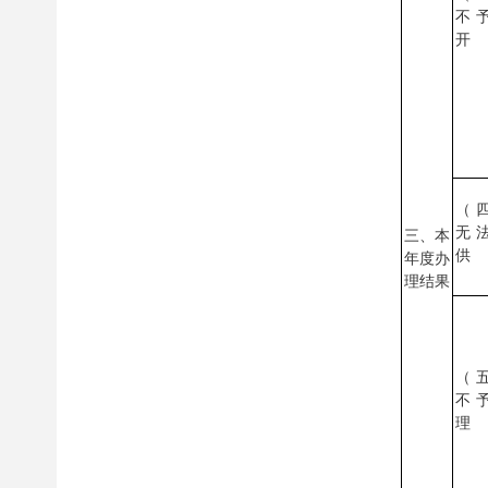
不
开
（
无
三、本
供
年度办
理结果
（
不
理