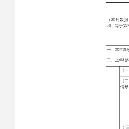
（本列数据
和，等于第
一、本年新
二、上年结
（一
（二
情形
（