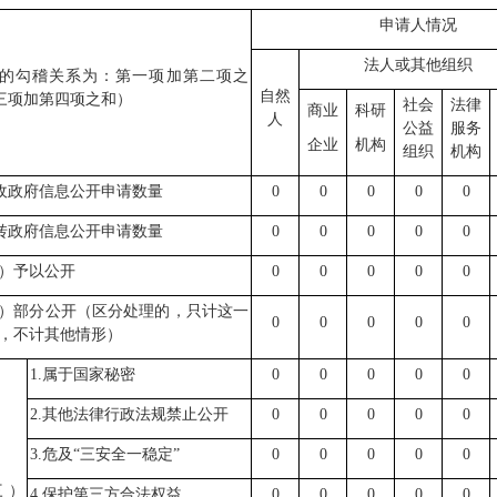
申请人情况
法人或其他组织
的勾稽关系为：第一项加第二项之
自然
三项加第四项之和）
社会
法律
商业
科研
人
公益
服务
企业
机构
组织
机构
收政府信息公开申请数量
0
0
0
0
0
转政府信息公开申请数量
0
0
0
0
0
）予以公开
0
0
0
0
0
）部分公开（区分处理的，只计这一
0
0
0
0
0
，不计其他情形）
1.属于国家秘密
0
0
0
0
0
2.其他法律行政法规禁止公开
0
0
0
0
0
3.危及“三安全一稳定”
0
0
0
0
0
三）
4.保护第三方合法权益
0
0
0
0
0