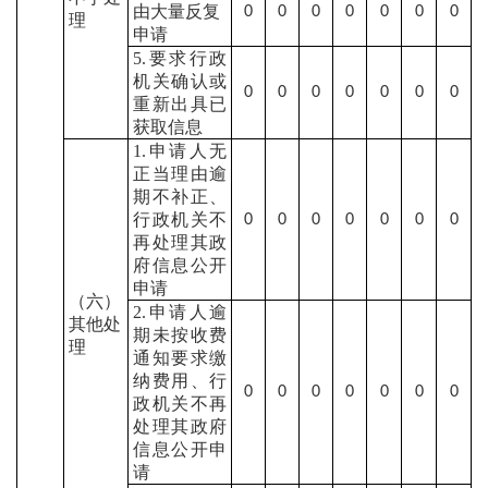
由大量反复
0
0
0
0
0
0
0
理
申请
5.要求行政
机关确认或
0
0
0
0
0
0
0
重新出具已
获取信息
1.申请人无
正当理由逾
期不补正、
行政机关不
0
0
0
0
0
0
0
再处理其政
府信息公开
申请
（六）
2.申请人逾
其他处
期未按收费
理
通知要求缴
纳费用、行
0
0
0
0
0
0
0
政机关不再
处理其政府
信息公开申
请