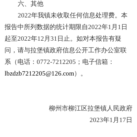
六、其他
20
22
年我镇未收取任何信息处理费。本
报告中所列数据的统计期限自
202
2
年
1
月
1
日
起至
202
2
年
12
月
31
日止。如对本报告有疑
问，请与拉堡镇政府信息公开工作办公室联
系（电话：
0772-7212205
；电子信箱：
lbzdzb7212205@126.com
）。
柳州市柳江区拉堡镇人民政府
202
3
年
1月17日