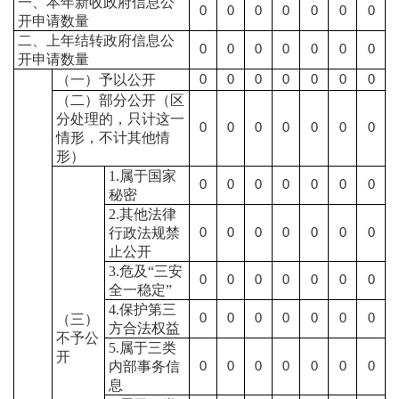
一、本年新收政府信息公
0
0
0
0
0
0
0
开申请数量
二、上年结转政府信息公
0
0
0
0
0
0
0
开申请数量
（一）予以公开
0
0
0
0
0
0
0
（二）部分公开
（区
分处理的，只计这一
0
0
0
0
0
0
0
情形，不计其他情
形）
1.属于国家
0
0
0
0
0
0
0
秘密
2.其他法律
行政法规禁
0
0
0
0
0
0
0
止公开
3.危及“三安
0
0
0
0
0
0
0
全一稳定”
4.保护第三
（三）
0
0
0
0
0
0
0
方合法权益
不予公
5.属于三类
开
内部事务信
0
0
0
0
0
0
0
息