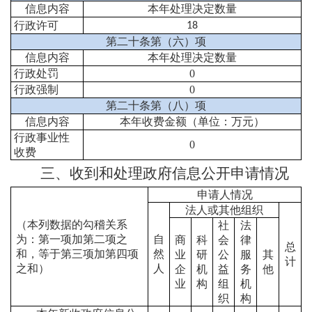
信息内容
本年处理决定数量
行政许可
18
第二十条第（六）项
信息内容
本年处理决定数量
行政处罚
0
行政强制
0
第二十条第（八）项
信息内容
本年收费金额（单位：万元）
行政事业性
0
收费
三、收到和处理政府信息公开申请情况
申请人情况
法人或其他组织
（本列数据的勾稽关系
社
法
为：第一项加第二项之
自
商
科
会
律
总
和，等于第三项加第四项
然
业
研
公
服
其
计
之和）
人
企
机
益
务
他
业
构
组
机
织
构