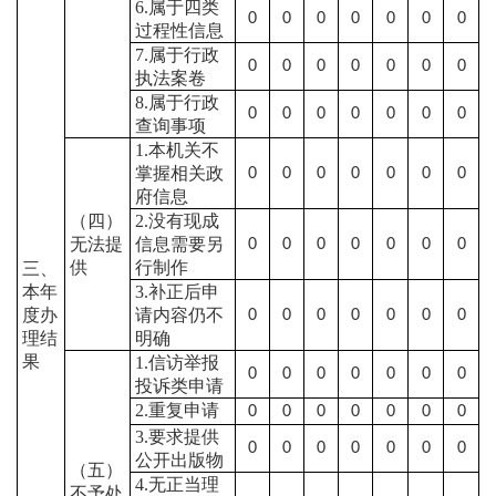
6.属于四类
0
0
0
0
0
0
0
过程性信息
7.属于行政
0
0
0
0
0
0
0
执法案卷
8.属于行政
0
0
0
0
0
0
0
查询事项
1.本机关不
掌握相关政
0
0
0
0
0
0
0
府信息
（四）
2.没有现成
无法提
信息需要另
0
0
0
0
0
0
0
供
行制作
三、
本年
3.补正后申
度办
请内容仍不
0
0
0
0
0
0
0
理结
明确
果
1.信访举报
0
0
0
0
0
0
0
投诉类申请
2.重复申请
0
0
0
0
0
0
0
3.要求提供
0
0
0
0
0
0
0
公开出版物
（五）
4.无正当理
不予处