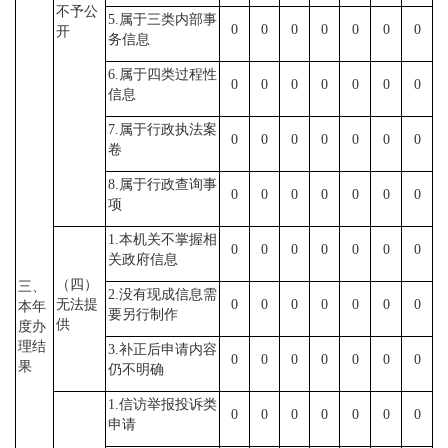
不予公
5.属于三类内部事
0
0
0
0
0
0
0
开
务信息
6.属于四类过程性
0
0
0
0
0
0
0
信息
7.属于行政执法案
0
0
0
0
0
0
0
卷
8.属于行政查询事
0
0
0
0
0
0
0
项
1.本机关不掌握相
0
0
0
0
0
0
0
关政府信息
（四）
三、
2.没有现成信息需
无法提
0
0
0
0
0
0
0
本年
要另行制作
供
度办
理结
3.补正后申请内容
0
0
0
0
0
0
0
果
仍不明确
1.信访举报投诉类
0
0
0
0
0
0
0
申请