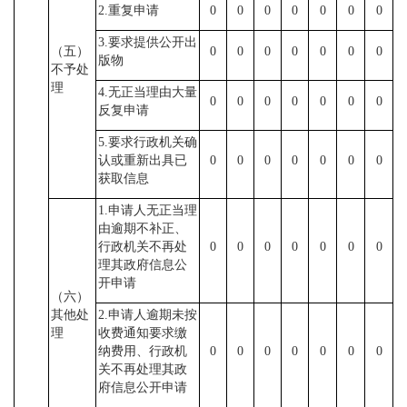
2.重复申请
0
0
0
0
0
0
0
3.要求提供公开出
（五）
0
0
0
0
0
0
0
版物
不予处
理
4.无正当理由大量
0
0
0
0
0
0
0
反复申请
5.要求行政机关确
认或重新出具已
0
0
0
0
0
0
0
获取信息
1.申请人无正当理
由逾期不补正、
行政机关不再处
0
0
0
0
0
0
0
理其政府信息公
开申请
（六）
其他处
2.申请人逾期未按
理
收费通知要求缴
纳费用、行政机
0
0
0
0
0
0
0
关不再处理其政
府信息公开申请