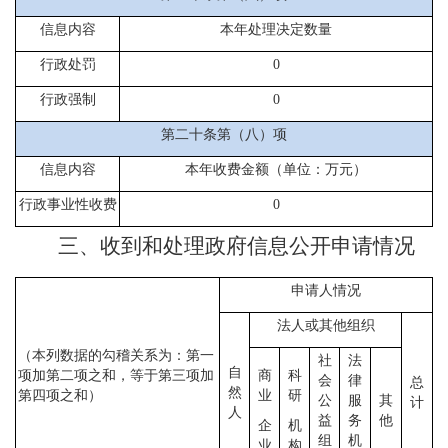
信息内容
本年处理决定数量
行政处罚
0
行政强制
0
第二十条第（八）项
信息内容
本年收费金额（单位：万元）
行政事业性收费
0
三、收到和处理政府信息公开申请情况
申请人情况
法人或其他组织
（本列数据的勾稽关系为：第一
社
法
自
项加第二项之和，等于第三项加
商
科
会
律
总
然
第四项之和）
业
研
公
服
其
计
人
益
务
他
企
机
组
机
业
构