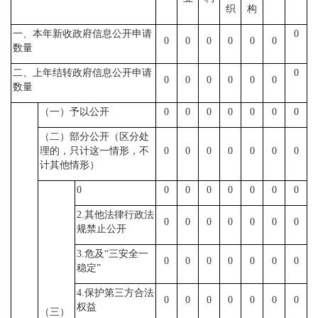
织
构
一、本年新收政府信息公开申请
0
0
0
0
0
0
0
数量
二、上年结转政府信息公开申请
0
0
0
0
0
0
0
数量
（一）予以公开
0
0
0
0
0
0
0
（二）部分公开（区分处
理的，只计这一情形，不
0
0
0
0
0
0
0
计其他情形）
0
0
0
0
0
0
0
0
2.其他法律行政法
0
0
0
0
0
0
0
规禁止公开
3.危及“三安全一
0
0
0
0
0
0
0
稳定”
4.保护第三方合法
0
0
0
0
0
0
0
权益
（三）