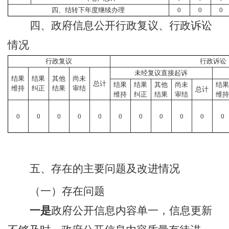
四、结转下年度继续办理
0
0
0
四、政府信息公开行政复议、行政诉讼
情况
行政复议
行政诉讼
未经复议直接起诉
结果
结果
其他
尚未
总计
结果
结果
其他
尚未
结
维持
纠正
结果
审结
总计
维持
纠正
结果
审结
维
0
0
0
0
0
0
0
0
0
0
0
五、存在的主要问题及改进情况
（一）存在问题
一是
政府公开信息内容单一，信息更新