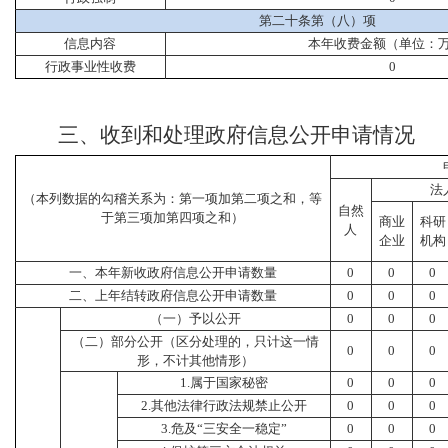
第二十条第（八）项
信息内容
本年收费金额（单位：
行政事业性收费
0
三、
收到和处理政府信息公开申请情况
法
（本列数据的勾稽关系为：第一项加第二项之和，等
自然
于第三项加第四项之和）
商业
科研
人
企业
机构
一、本年新收政府信息公开申请数量
0
0
0
二、上年结转政府信息公开申请数量
0
0
0
（一）予以公开
0
0
0
（二）部分公开（区分处理的，只计这一情
0
0
0
形，不计其他情形）
1.属于国家秘密
0
0
0
2.其他法律行政法规禁止公开
0
0
0
3.危及“三安全一稳定”
0
0
0