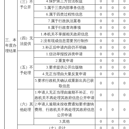
4.保护第三方合法权益
0
0
0
（三）不
予公开
5.属于三类内部事务信息
0
0
0
6.属于四类过程性信息
0
0
0
7.属于行政执法案卷
0
0
0
8.属于行政查询事项
0
0
0
1.本机关不掌握相关政府信息
0
0
0
（四）无
三、本
2.没有现成信息需要另行制作
0
0
0
法提供
年度办
3.补正后申请内容仍不明确
0
0
0
理结果
1.信访举报投诉类申请
0
0
0
2.重复申请
0
0
0
（五）不
3.要求提供公开出版物
0
0
0
予处理
4.无正当理由大量反复申请
0
0
0
5.要求行政机关确认或重新出具已获
0
0
0
取信息
1.申请人无正当理由逾期不补正、行
0
0
0
政机关不再处理其政府信息公开申请
（六）其
2.申请人逾期未按收费通知要求缴纳
他处理
费用、行政机关不再处理其政府信息
0
0
0
公开申请
3.其他
0
0
0
（七）总计
0
0
0