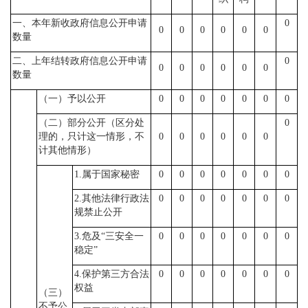
一、本年新收政府信息公开申请
0
0
0
0
0
0
0
数量
二、上年结转政府信息公开申请
0
0
0
0
0
0
0
数量
（一）予以公开
0
0
0
0
0
0
0
（二）部分公开（区分处
0
理的，只计这一情形，不
0
0
0
0
0
0
计其他情形）
1.属于国家秘密
0
0
0
0
0
0
0
2.其他法律行政法
0
0
0
0
0
0
0
规禁止公开
3.危及
“
三安全一
0
0
0
0
0
0
0
稳定
”
4.保护第三方合法
0
0
0
0
0
0
0
权益
（三）
不予公