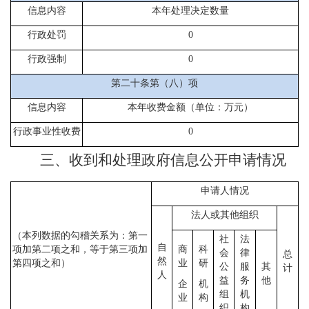
信息内容
本年处理决定数量
行政处罚
0
行政强制
0
第二十条第（八）项
信息内容
本年收费金额（单位：万元）
行政事业性收费
0
三、收到和处理政府信息公开申请情况
申请人情况
法人或其他组织
（本列数据的勾稽关系为：第一
社
法
自
项加第二项之和，等于第三项加
商
科
会
律
总
然
第四项之和）
业
研
公
服
其
计
人
益
务
他
企
机
组
机
业
构
织
构