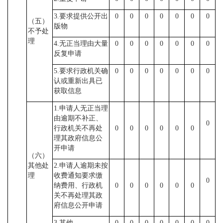
3.要求提供公开出
0
0
0
0
0
0
0
（五）
版物
不予处
理
4.无正当理由大量
0
0
0
0
0
0
0
反复申请
5.要求行政机关确
0
0
0
0
0
0
0
认或重新出具已
获取信息
1.申请人无正当理
由逾期不补正、
0
行政机关不再处
0
0
0
0
0
0
理其政府信息公
开申请
（六）
其他处
2.申请人逾期未按
理
收费通知要求缴
0
纳费用、行政机
0
0
0
0
0
0
关不再处理其政
府信息公开申请
3.其他
0
0
0
0
0
0
0