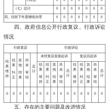
（七）总计
0
0
0
0
0
0
0
四、结转下年度继续办理
0
0
0
0
0
0
0
四、政府信息公开行政复议、行政诉讼
情况
行政复议
行政诉讼
未经复议直接起诉
复议后起诉
结
其
尚
结
结
结
其
尚
结
结
其
尚
果
他
未
果
总
果
果
他
未
果
果
他
未
总
总
维
计
纠
结
审
计
计
持
维
纠
结
审
维
纠
结
审
正
果
结
持
正
果
结
持
正
果
结
0
0
0
0
0
0
0
0
0
0
0
0
0
0
0
五、存在的主要问题及改进情况