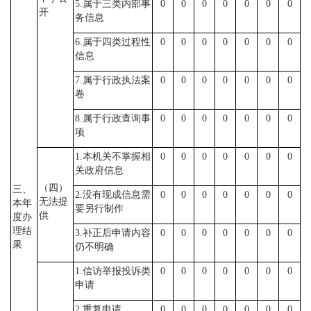
5.属于三类内部事
0
0
0
0
0
0
0
开
务信息
6.属于四类过程性
0
0
0
0
0
0
0
信息
7.属于行政执法案
0
0
0
0
0
0
0
卷
8.属于行政查询事
0
0
0
0
0
0
0
项
1.本机关不掌握相
0
0
0
0
0
0
0
关政府信息
（四）
三、
2.没有现成信息需
0
0
0
0
0
0
0
无法提
本年
要另行制作
供
度办
理结
3.补正后申请内容
0
0
0
0
0
0
0
果
仍不明确
1.信访举报投诉类
0
0
0
0
0
0
0
申请
2.重复申请
0
0
0
0
0
0
0