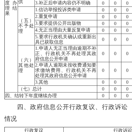
供
度办
3.补正后申请内容仍不明确
0
0
0
理结
1.信访举报投诉类申请
0
0
0
果
2.重复申请
0
0
0
（五）
3.要求提供公开出版物
0
0
0
不予处
4.无正当理由大量反复申请
0
0
0
理
5.要求行政机关确认或重新出
0
0
0
具已获取信息
1.申请人无正当理由逾期不补
正、行政机关不再处理其政
0
0
0
府信息公开申请
（六）
2.申请人逾期未按收费通知要
其他处
求缴纳费用、行政机关不再
0
0
0
理
处理其政府信息公开申请
3.其他
0
0
0
（七）总计
0
0
0
四、结转下年度继续办理
0
0
0
四、政府信息公开行政复议、行政诉讼
情况
行政复议
行政诉