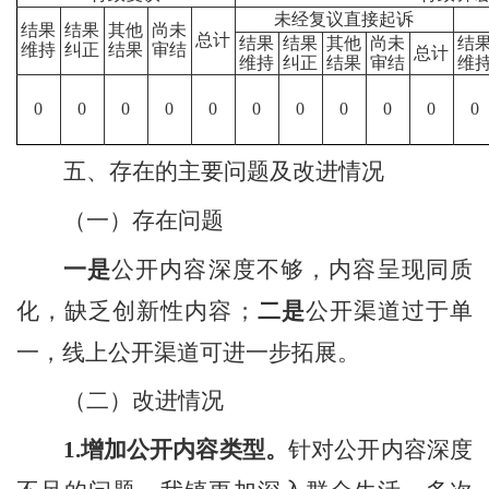
未经复议直接起诉
结果
结果
其他
尚未
总计
结果
结果
其他
尚未
结
维持
纠正
结果
审结
总计
维持
纠正
结果
审结
维
0
0
0
0
0
0
0
0
0
0
0
五、存在的主要问题及改进情况
（一）存在问题
一是
公开内容深度不够，内容呈现同质
化，缺乏创新性内容；
二是
公开渠道过于单
一，线上公开渠道可进一步拓展。
（二）
改进情况
1.
增加公开内容类型。
针对公开内容深度