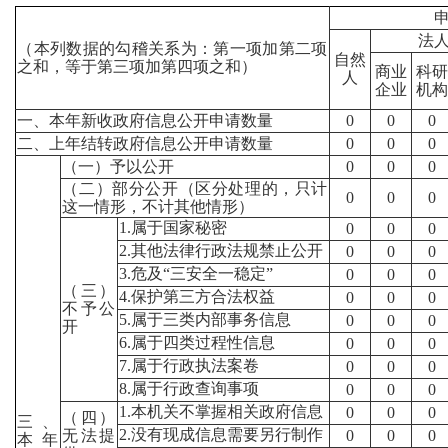
法
（本列数据的勾稽关系为：第一项加第二项
自然
之和，等于第三项加第四项之和）
商业
科研
人
企业
机构
一、本年新收政府信息公开申请数量
0
0
0
二、上年结转政府信息公开申请数量
0
0
0
（一）予以公开
0
0
0
（二）部分公开（区分处理的，只计
0
0
0
这一情形，不计其他情形）
1.属于国家秘密
0
0
0
2.其他法律行政法规禁止公开
0
0
0
3.危及“三安全一稳定”
0
0
0
（三）
4.保护第三方合法权益
0
0
0
不予公
5.属于三类内部事务信息
0
0
0
开
6.属于四类过程性信息
0
0
0
7.属于行政执法案卷
0
0
0
8.属于行政查询事项
0
0
0
1.本机关不掌握相关政府信息
0
0
0
（四）
三、
2.没有现成信息需要另行制作
无法提
0
0
0
本年