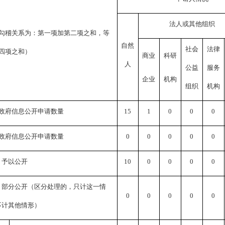
法人或其他组织
勾稽关系为：第一项加第二项之和，等
自然
社会
法律
四项之和）
商业
科研
人
公益
服务
企业
机构
组织
机构
政府信息公开申请数量
15
1
0
0
0
政府信息公开申请数量
0
0
0
0
0
）予以公开
10
0
0
0
0
）部分公开（区分处理的，只计这一情
0
0
0
0
0
不计其他情形）