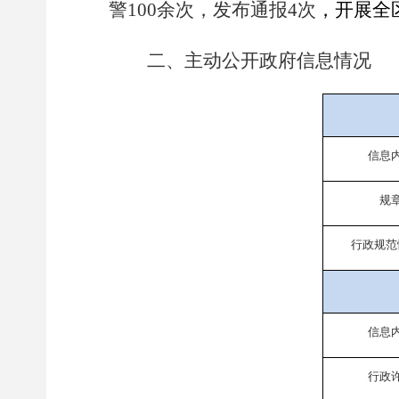
警
余次，发布通报
次
，
开展全
100
4
二、主动公开政府信息情况
信息
规
行政规范
信息
行政