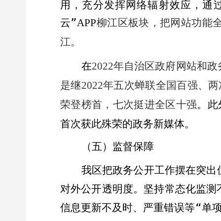
用，充分发挥网络辐射效应，通
云
”
柳江区板块，把网站功能
APP
江。
在
年自治区政府网站和政
2022
是继
年五次蝉联全国百强、两
2022
荣登榜首，七次挺进全区十强
。
此
首次获此殊荣的政务新媒体。
（
五
）
监督保障
我区把政务公开工作摆在突出
对外公开透明度。坚持常态化监测
信息更新不及时、严重错误等
“
单