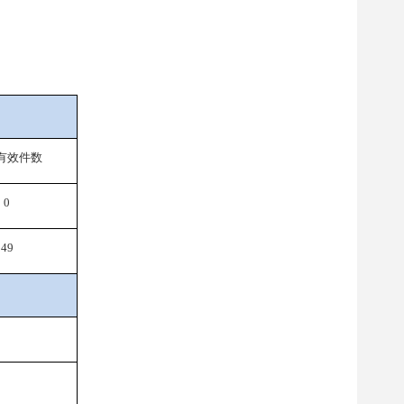
有效件数
0
49