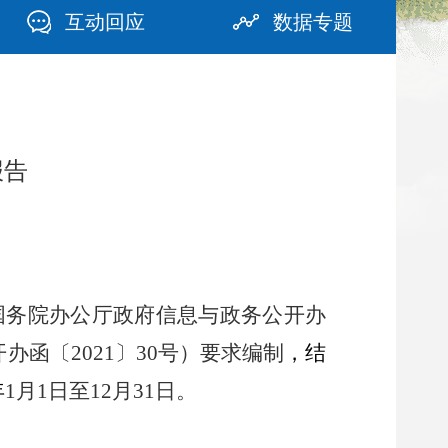
互动回应
数据专题
报告
国务院办公厅政府信息与政务公开办
开办函〔
〕
号）要求编制
，
结
2021
30
年
月
日至
月
日。
1
1
12
31