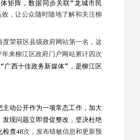
媒体矩阵，数据同步关联
“
龙城市民
高效，让公众随时随地了解和关注柳
再度荣获区县级政府网站第一名，这
年来柳江区政府门户网站累计四次
7
级
“
广西十佳政务新媒体
”
，是柳江区
把主动公开作为一项常态工作，加大
，发现问题立即督促整改，坚决杜绝
化检查
次，发布错敏信息和更新预
48