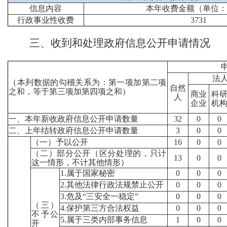
信息内容
本年收费金额（单位
行政事业性收费
3731
三、收到和处理政府信息公开申请情况
法
（本列数据的勾稽关系为：第一项加第二项
自然
之和，等于第三项加第四项之和）
商业
科
人
企业
机
一、本年新收政府信息公开申请数量
32
0
0
二、上年结转政府信息公开申请数量
3
0
0
（一）予以公开
16
0
0
（二）部分公开（区分处理的，只计
13
0
0
这一情形，不计其他情形）
1.属于国家秘密
0
0
0
2.其他法律行政法规禁止公开
0
0
0
3.危及“三安全一稳定”
0
0
0
（三）
4.保护第三方合法权益
0
0
0
不予公
5.属于三类内部事务信息
1
0
0
开