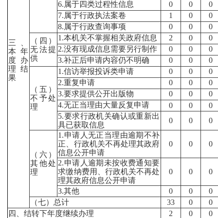
6.属于四类过程性信息
0
0
0
7.属于行政执法案卷
1
0
0
8.属于行政查询事项
0
0
0
1.本机关不掌握相关政府信息
2
0
0
（四）
三、
2.没有现成信息需要另行制作
0
0
0
无法提
本年
供
度办
3.补正后申请内容仍不明确
0
0
0
理结
1.信访举报投诉类申请
0
0
0
果
2.重复申请
0
0
0
（五）
3.要求提供公开出版物
0
0
0
不予处
4.无正当理由大量反复申请
0
0
0
理
5.要求行政机关确认或重新出
0
0
0
具已获取信息
1.申请人无正当理由逾期不补
正、行政机关不再处理其政府
0
0
0
信息公开申请
（六）
2.申请人逾期未按收费通知要
其他处
求缴纳费用、行政机关不再处
0
0
0
理
理其政府信息公开申请
3.其他
0
0
0
（七）总计
33
0
0
四、结转下年度继续办理
2
0
0