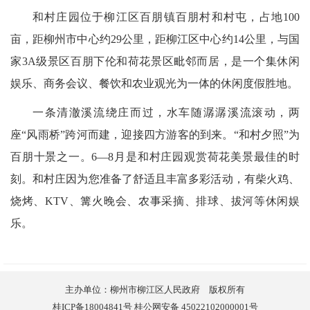
和村庄园位于柳江区百朋镇百朋村和村屯，占地100
亩，距柳州市中心约29公里，距柳江区中心约14公里，与国
家3A级景区百朋下伦和荷花景区毗邻而居，是一个集休闲
娱乐、商务会议、餐饮和农业观光为一体的休闲度假胜地。
一条清澈溪流绕庄而过，水车随潺潺溪流滚动，两
座“风雨桥”跨河而建，迎接四方游客的到来。“和村夕照”为
百朋十景之一。6—8月是和村庄园观赏荷花美景最佳的时
刻。和村庄因为您准备了舒适且丰富多彩活动，有柴火鸡、
烧烤、KTV、篝火晚会、农事采摘、排球、拔河等休闲娱
乐。
主办单位：柳州市柳江区人民政府 版权所有
桂ICP备18004841号 桂公网安备 45022102000001号