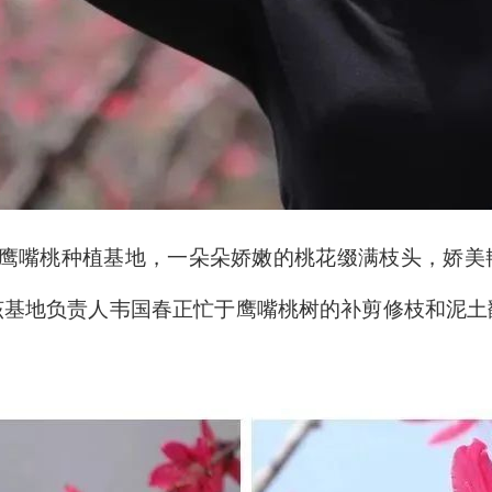
春鹰嘴桃种植基地，一朵朵娇嫩的桃花缀满枝头，娇
该基地负责人韦国春正忙于鹰嘴桃树的补剪修枝和泥土