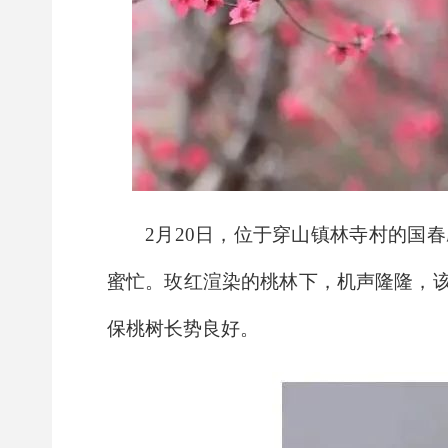
2月20日，位于穿山镇林寺村的国
蜜忙。玫红渲染的桃林下，机声隆隆，
保桃树长势良好。