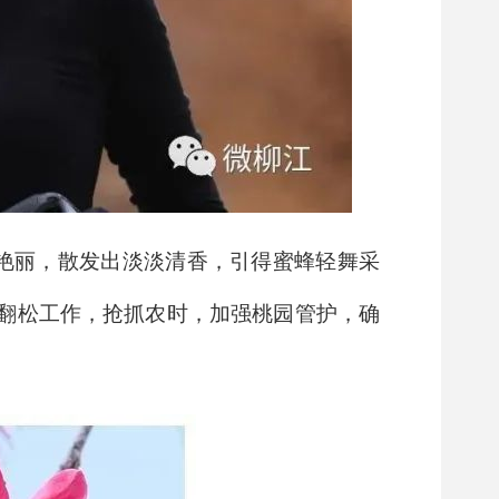
美艳丽，散发出淡淡清香，引得蜜蜂轻舞采
翻松工作，抢抓农时，加强桃园管护，确