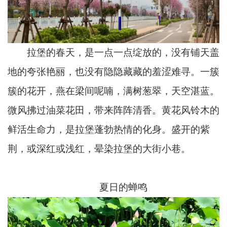
拉堡的春天，是一点一点绽放的，没有铺天盖
地的夸张艳丽，也没有隐隐藏藏的羞涩难寻。一簇
簇的花开，燕在梁间呢喃，满树葱翠，天空湛蓝。
微风拂过油菜花田，带来阵阵清香。黄花风铃木的
鲜活生命力，是拉堡蓬勃热情的化身。盛开的紫
荆，或深红或浅红，晕染拉堡的大街小巷。
夏日的蝉鸣