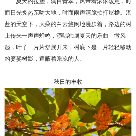
夏天的拉堡，满目青翠，风带着浓浓暖意，时
而日光炙热亲吻大地，时而雨声清脆拍打屋檐。湛
蓝的天空下，大朵的白云悠闲地漫步着，路边的树
上传来一声声蝉鸣，演唱独属夏天的乐曲。微风
起，叶子一片片舒展开来，树底下是一片轻轻移动
的婆娑树影，遮蔽着乘凉的人。
秋日的丰收