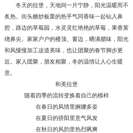
冬天的拉堡，天地间一片宁静，阳光温暖而不
炙热。街头糖炒板栗的热乎气同香味一起钻入鼻
腔，路边的草莓园，水灵灵红艳艳的草莓，果香萦
绕鼻尖。家家户户的楼顶、窗边，晒满腊味，阳光
和风慢慢加工这道美味，也让团聚的春节脚步更
近。家人团聚，朋友相聚，冬的温情让人心生暖
意。
和美拉堡
随着四季的流转变换着自己的模样
在春日的风情里婀娜多姿
在夏日的骄阳里意气风发
在秋日的风韵里热烈飒爽