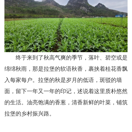
终于来到了秋高气爽的季节，落叶、碧空或是
绵绵秋雨，那是拉堡的软语秋香，裹挟着桂花香飘
入每家每户。拉堡的秋是岁月的低语，斑驳的墙
面，留下一年又一年的印记，述说着这里质朴悠然
的生活。油亮饱满的香葱，清香新鲜的叶菜，铺筑
拉堡的乡村振兴路。