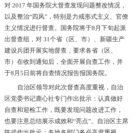
对
2017
年国务院大督查发现问题整改情况，
以及整治
“
四风
”
，特别是力戒形式主义、官僚
主义情况进行督查。国务院将于
8
月下旬起派
出督查组，对
31
个省（区、市）、新疆生产
建设兵团开展实地督查，要求各省（区、
市）在收到通知后，全面开展自查工作，并
于
8
月
5
日前将自查情况报告报国务院。
自治区领导对此次督查高度重视，自治
区党委书记鹿心社专门作出批示：认真做好
自查和迎检工作，既要发现问题改进工作，
也要注意总结展示成效和
“
亮点
”
。
自治区主席
陈武作出批示：各地各部门务必高度重视，