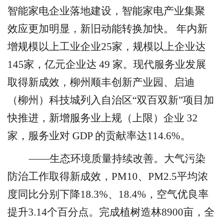
智能家电企业落地建设，智能家电产业集聚
效应更加明显，新旧动能转换加快。 年内新
增规模以上工业企业
25
家，规模以上企业达
145
家，亿元企业达
49
家。现代服务业发展
取得新成效，柳州顺丰创新产业园、启迪
（柳州）科技城列入自治区
“
双百双新
”
项目加
快推进，新增服务业上规（上限）企业
32
家，服务业对
GDP
的贡献率达
114.6%
。
——生态环境质量持续改善。
大气污染
防治工作取得新成效，
PM10
、
PM2.5
平均浓
度同比分别下降
18.3%
、
18.4%
，空气优良率
提升
3.14
个百分点。完成植树造林
8900
亩，全