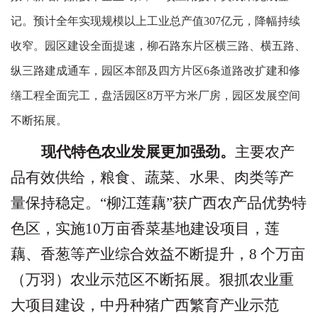
记。预计全年实现规模以上工业总产值
307
亿元，降幅持续
收窄。园区建设全面提速，柳石路东片区横三路、横五路、
纵三路建成通车，园区本部及四方片区
6
条道路改扩建和修
缮工程全面完工，盘活园区
8
万平方米厂房，园区发展空间
不断拓展。
现代特色农业发展更加强劲
。
主要农产
品有效供给，粮食、蔬菜、水果、肉类等产
量保持稳定。
“
柳江莲藕
”
获广西
农产品优势
特
色
区，实施
1
0
万亩香菜基地建设项目，莲
藕、香葱等产业综合效益不断提升，
8
个万亩
（万羽）农业示范区不断拓展。狠抓农业重
大项目建设，中丹种猪广西繁育产业示范