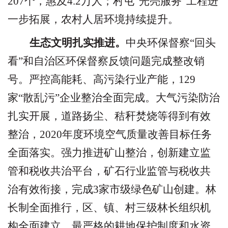
207
个，惠及
4.2
万人；村屯
“
光亮服务
”
工程进
一步拓展，农村人居环境持续提升。
生态文明扎实推进。
中央环保督察
“
回头
看
”
和自治区环保督察反馈问题完成整改销
号。严控高能耗、高污染行业产能，
129
家
“
散乱污
”
企业整治全面完成。大气污染防治
扎实开展，道路扬尘、秸秆焚烧等得到有效
整治，
2020
年度环境空气质量改善目标任务
全面落实。强力推进矿山整治，创新建立监
管和税收共治平台，矿石行业监管与税收共
治有效衔接，完成
3
家市级绿色矿山创建。林
长制全面推行，区、镇、村三级林长组织机
构全面建立。最严格的耕地保护制度和水资