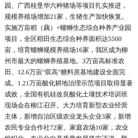
园、广西桂垦华六种猪场等项目扎实推进，
规模养殖场增加
21
家，生猪生产加快恢复。
实施万亩稻（藕）
+
螺蛳生态综合种养产业园
项目，全区稻田生态综合种养面积达
5500
亩，培育螺蛳规模养殖场
16
家，我区成为柳
州市最大的螺蛳养殖基地。
3
万亩高标准农
田、
12.6
万亩
“
双高
”
糖料蔗基地建设全面完
成。
1.21
万亩酸化耕地治理示范项目取得显著
成效，全国有机硅改良酸化土壤技术培训班
现场会在柳江召开。大力培育新型农业经营
主体，新增自治区级农业龙头企业
3
家，新增
农民专业合作社
72
家、家庭农场
10
家，农业