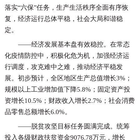
落实
“
六保
”
任务，生产生活秩序全面有序恢
复，经济运行总体平稳，社会大局和谐稳
定。
——经济发展基本盘有效稳控。
在常态
化疫情防控中，积极化危为机，加强经济运
行调度，攻克难中之难，推动经济平稳发
展。初步预计，全区地区生产总值增长
3%
；
规模以上工业增加值下降
5.8%
；固定资产投
资增长
10.5%
；财政收入增长
2.7%
；社会消费
品零售总额增长
6.0%
。
——脱贫攻坚目标任务圆满完成。
统筹
投入各级财政扶贫资金
9076.78
万元，增长