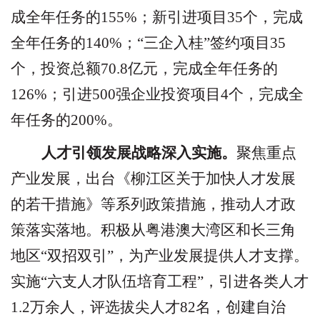
成全年任务的
155%
；新引进项目
35
个，完成
全年任务的
140%
；
“
三企入桂
”
签约项目
35
个，投资总额
70.8
亿元，完成全年任务的
126%
；引进
500
强企业投资项目
4
个，完成全
年任务的
200%
。
人才引领发展战略深入实施。
聚焦重点
产业发展，出台《柳江区关于加快人才发展
的若干措施》等系列政策措施，推动人才政
策落实落地。积极从粤港澳大湾区和长三角
地区
“
双招双引
”
，为产业发展提供人才支撑。
实施
“
六支人才队伍培育工程
”
，引进各类人才
1.2
万余人，评选拔尖人才
82
名，创建自治