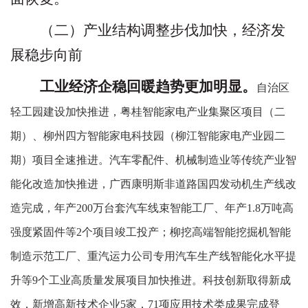
（二）产业结构调整步伐加快，经济发
展稳步向前
工业经济企稳回暖趋势更加明显。
自治区
轻工园建设加快推进，粤桂智能家电产业集聚区项目（二
期）、柳州四方智能家电科技园（柳江智能家电产业园二
期）项目全速推进。汽车零配件、机械制造业等传统产业智
能化改造加快推进，广西康明斯非道路国四发动机生产线改
造完成，
年产
200
万台套汽车线束智能工厂、
年产
1.8
万吨高
强度紧固件等
2
个项目竣工投产；柳挖高端智能挖掘机智能
制造示范工厂、重汽运力公司专用汽车生产线智能化水平提
升等
9
个工业高质量发展项目加快推进。科技创新取得新成
效，新增高新技术企业
5
家，
71
项应用技术类成果完成登