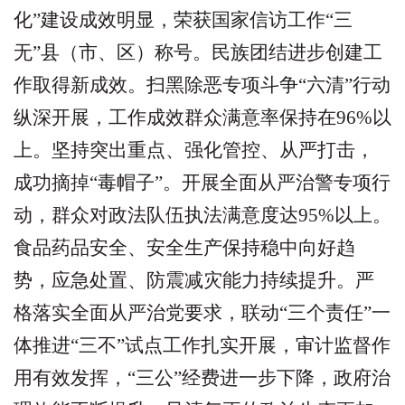
化
”
建设成效明显，荣获国家信访工作
“
三
无
”
县（市、区）称号。民族团结进步创建工
作取得新成效。扫黑除恶专项斗争
“
六清
”
行动
纵深开展，工作成效群众满意率保持在
96%
以
上。坚持突出重点、强化管控、从严打击，
成功摘掉
“
毒帽子
”
。开展全面从严治警专项行
动，群众对政法队伍执法满意度达
95%
以上。
食品药品安全、安全生产保持稳中向好趋
势，应急处置、防震减灾能力持续提升。严
格落实全面从严治党要求，联动
“
三个责任
”
一
体推进
“
三不
”
试点工作扎实开展，审计监督作
用有效发挥，
“
三公
”
经费进一步下降，政府治