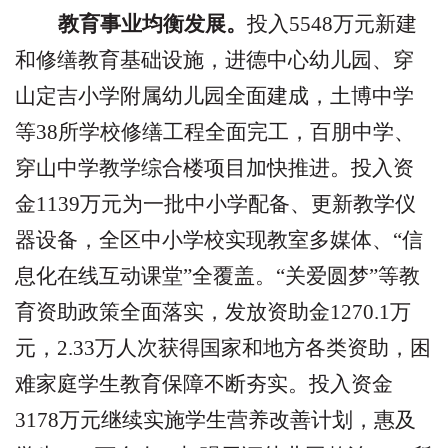
教育事业均衡发展。
投入
5548
万元新建
和修缮教育基础设施，进德中心幼儿园、穿
山定吉小学附属幼儿园全面建成，土博中学
等
38
所学校修缮工程全面完工，百朋中学、
穿山中学教学综合楼项目加快推进。投入资
金
1139
万元为一批中小学配备、更新教学仪
器设备，全区中小学校实现教室多媒体、
“
信
息化在线互动课堂
”
全覆盖。
“
关爱圆梦
”
等教
育资助政策全面落实，发放资助金
1270.1
万
元，
2.33
万人次获得国家和地方各类资助，困
难家庭学生教育保障不断夯实。投入资金
3178
万元继续实施学生营养改善计划，惠及