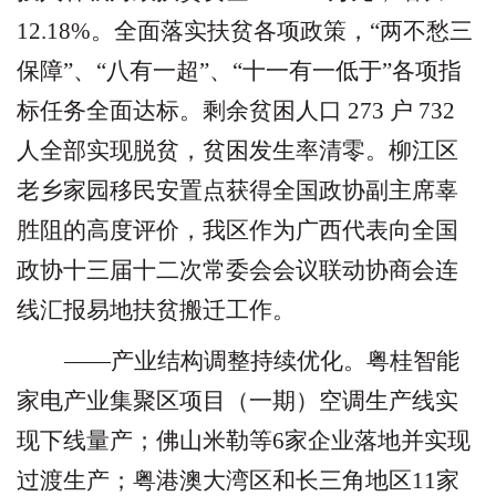
12.18%
。全面落实扶贫各项政策，
“
两不愁三
保障
”
、
“
八有一超
”
、
“
十一有一低于
”
各项指
标任务全面达标。剩余贫困人口
273
户
732
人全部实现脱贫，贫困发生率清零。柳江区
老乡家园移民安置点获得全国政协副主席辜
胜阻的高度评价，我区作为广西代表向全国
政协十三届十二次常委会会议联动协商会连
线汇报易地扶贫搬迁工作。
——产业结构调整持续优化。
粤桂智能
家电产业集聚区项目（一期）空调生产线实
现下线量产；佛山米勒等
6
家企业落地并实现
过渡生产；粤港澳大湾区和长三角地区
11
家