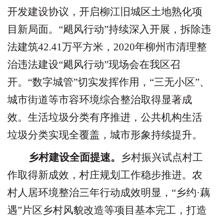
开发建设协议，开启柳江旧城区土地熟化项
目新局面。
“
飓风行动
”
持续深入开展，拆除违
法建筑
42.41
万平方米，
2020
年
柳州市清理整
治违法建设
“
飓风行动
”
现场会在我区召
开。
“
数字城管
”
切实发挥作用，
“
三无小区
”
、
城市街道等市容环境综合整治取得显著成
效。生活垃圾分类有序推进，公共机构生活
垃圾分类实现全覆盖，城市形象持续提升。
乡村建设全面提速。
乡村振兴试点村工
作取得新成效，村庄规划工作稳步推进。农
村人居环境整治三年行动成效明显，
“
乡约
·
藕
遇
”
片区乡村风貌改造等项目基本完工，打造