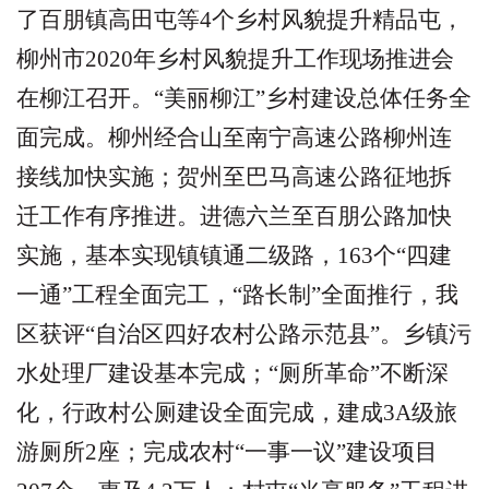
了百朋镇高田屯等
4
个乡村风貌提升精品屯，
柳州市
2020
年乡村风貌提升工作现场推进会
在柳江召开。
“
美丽柳江
”
乡村建设总体任务全
面完成。柳州经合山至南宁高速公路柳州连
接线加快实施；贺州至巴马高速公路征地拆
迁工作有序推进。进德六兰至百朋公路加快
实施，基本实现镇镇通二级路，
163
个
“
四建
一通
”
工程全面完工，
“
路长制
”
全面推行，我
区获评
“
自治区四好农村公路示范县
”
。乡镇污
水处理厂建设基本完成；
“
厕所革命
”
不断深
化，行政村公厕建设全面完成，建成
3A
级旅
游厕所
2
座；完成农村
“
一事一议
”
建设项目