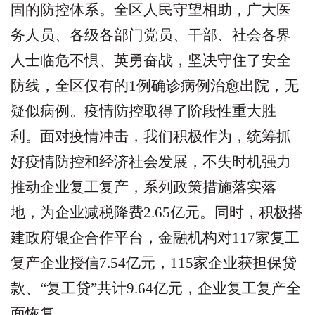
固的防控体系。全区人民守望相助，广大医
务人员、各级各部门党员、干部、社会各界
人士临危不惧、英勇奋战，坚决守住了安全
防线，全区仅有的
1
例确诊病例治愈出院，无
疑似病例。疫情防控取得了阶段性重大胜
利。面对疫情冲击，我们积极作为，统筹抓
好疫情防控和经济社会发展，不失时机强力
推动企业复工复产，系列政策措施落实落
地，为企业减税降费
2.65
亿元。同时，积极搭
建政府银企合作平台，金融机构对
117
家复工
复产企业授信
7.54
亿元，
115
家企业获担保贷
款、
“
复工贷
”
共计
9.64
亿元，企业复工复产全
面恢复。