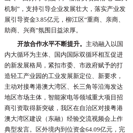
机制
”
，支持引导企业发展壮大，落实产业发
展引导资金
3.85
亿元，柳江区
“
重商、亲商、
助商、兴商
”
氛围日益浓厚。
开放合作水平不断提升。
主动融入以国
内大循环为主体、国内国际双循环相互促进
的新发展格局，
紧扣
市委、市政府赋予的
打
造
轻工产业园的工业发展
新定位、新要求，
主动对接粤港澳大湾区、长三角等沿海发达
地区市场主体，智能家电等领域重大项目招
商引资取得新突破，我区在自治区对接粤港
澳大湾区建设（东融）经验交流视频会上作
典型发言。区外境内到位资金
64.09
亿元，完