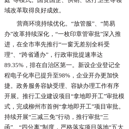
庭
”
等模式。国资国企、供销、医疗卫生等领
域改革取得良好成效。
营商环境持续优化。
“
放管服
”
、
“
简易
办
”
改革持续深化，
“
一枚印章管审批
”
深入推
进，在全市率先推行
“
一窗无差别全科受
理
”
、
“
跨省通办
”
，行政审批提速率达
89.35%
，排在自治区第一。新设企业登记全
程电子化率已提升至
98%
，企业开办更加快
捷。政务服务容缺受理、容缺办理工作有序
开展。推行工业建设项目
“
拿地即开工
”
审批模
式，完成柳州市首例
“
拿地即开工
”
项目审批。
持续开展
“
三减三免
”
行动，推行审批
“
三
函
”
、
“
四分离
”
制度，严格落实项目落地
“
五大