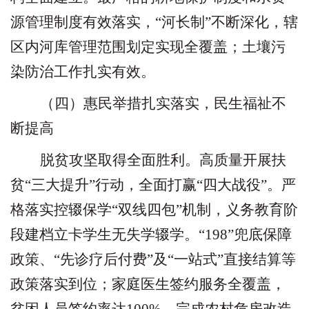
源管理制度有效落实，
“
河长制
”
不断深化，辖
区内河库管理范围划定实现全覆盖；土壤污
染防治工作扎实有效。
（四）惠民举措扎实落实，民生福祉不
断提高
脱贫攻坚取得全面胜利。高质量开展扶
贫
“
三大提升
”
行动，全面打赢
“
四大战役
”
。严
格落实控辍保学
“
双线四包
”
机制，义务教育阶
段建档立卡学生无失学辍学。
“198”
兜底保障
政策、
“
先诊疗后付费
”
及
“
一站式
”
直接结算等
政策落实到位；家庭医生签约服务全覆盖，