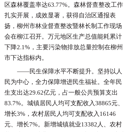
区森林覆盖率达
63.77%
。森林督查整改工作
扎实开展，成效显著，获得自治区通报表
扬，柳州市林业督查整改暨林长制工作现场
会在柳江召开。万元地区生产总值能耗累计
下降
2.1%
，主要污染物排放总量控制在柳州
市下达指标内。
——民生保障水平不断提升。
坚持以人
民为中心，全力保障增进民生福祉。全年民
生支出达
29.62
亿元，占一般公共预算支出
83.7%
。城镇居民人均可支配收入
38865
元、
增长
3%
，农村居民人均可支配收入
16146
元、增长
7%
。新增城镇就业
13382
人、农村