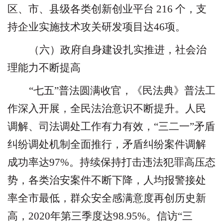
区、市、县级各类创新创业平台
216
个，支
持企业实施技术攻关研发项目达
46
项。
（六）政府自身建设扎实推进，社会治
理能力不断提高
“
七五
”
普法圆满收官，《民法典》普法工
作深入开展，全民法治意识不断提升。人民
调解、司法调处工作有力有效，
“
三二一
”
矛盾
纠纷调处机制全面推行，矛盾纠纷案件调解
成功率达
97%
。持续保持打击违法犯罪高压态
势，各类治安案件不断下降，人均报警接处
率全市最低，群众安全感满意度再创历史新
高，
2020
年第三季度达
98.95%
。信访
“
三