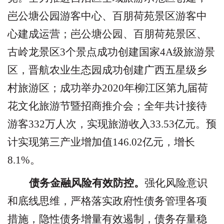
岜公塘公园游客中心、百朋荷苑景区游客中
心建成运营；岜公塘公园、百朋荷苑景区、
古岭龙景区
3
个景点成功创建国家
4A
级旅游景
区，晋航农业生态园成功创建广西五星级乡
村旅游区；成功举办
2020
年柳江区第九届荷
花文化旅游节暨招商推介会；全年共计接待
游客
332
万人次，实现旅游收入
33.53
亿元。预
计实现第三产业增加值
146.02
亿元，增长
8.1%
。
债务金融风险有效防控。
强化风险意识
和底线思维，严格落实政府性债务管理各项
措施，隐性债务增量有效遏制，债务存量稳