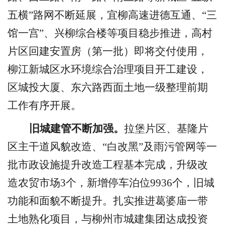
五横
”
路网不断延展，宜柳高速进德互通、
“
三
馆一宫
”
、兴柳综合楼等项目稳步推进，高村
片区回建安置房（第一批）即将交付使用，
柳江新城区水环境综合治理项目开工建设，
区城投大厦、东六路西面土地一级整理前期
工作有序开展。
旧城建管不断加强。
拉堡片区、基隆片
区主干道风貌改造、
“
白改黑
”
及雨污管网等一
批市政设施提升改造工程基本完成，升级改
造农贸市场
3
个，新增停车泊位
9936
个，旧城
功能和面貌不断提升。扎实推进葛婆庙一带
土地熟化项目，与柳州市城建集团达成投资