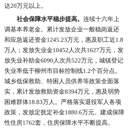
达
20
万元以上。
社会保障水平稳步提高。
连续十六年上
调基本养老金。累计发放企业一般稳岗返还
和应急返还资金
1245.23
万元，惠及职工近
1.8
万人；发放失业金
10452
人次共
1627
万元，发
放失业补助金
6090
人次共
522
万元，城镇登记
失业率低于柳州市目标控制线
1.2
个百分点。
城乡低保救助、特困人员供养等政策全面落
实，累计发放救助资金
8394
万元，惠及弱势
困难群体
18.83
万人。严格落实退役军人各项
政策，发放定抚定补金
1880.6
万元。建成保障
性住房
1762
套，住房保障水平不断提高。