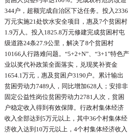
贫困人员签约率达
100%
。完成农村危房改造
344
户，超额完成自治区下达任务。投入
2336
万元实施
21
处饮水安全项目，惠及
7
个贫困村
1.9
万人。投入
1825.8
万元修建完成贫困村屯
级道路
24
条
27.9
公里，解决了
8
个贫困村
10166
人行路难问题。
“5+2+N”
、
“3+1”
特色产
业以奖代补政策全面落实，兑现奖补资金
1654.1
万元，惠及贫困户
3190
户。累计输出
贫困劳动力
7489
人，同比增加
628
人；安排非
固定公益性岗位贫困劳动力
2781
人次，贫困
户稳定收入得到有效保障。行政村集体经济
收入全部达到
5
万元以上，其中
36
个村集体经
济收入达到
10
万元以上，
4
个村集体经济收入