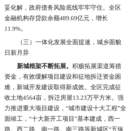
妥化解，政府债务风险底线牢牢守住。全区
金融机构存贷款余额
489.69
亿元，增长
11.9%
。
（三）一体化发展全面提速，城乡面貌
日新月异
新城框架不断拓展。
积极拓展渠道筹措
资金，有效缓解项目建设和征地拆迁资金困
难，新城开发建设取得新成效。全区完成征
收土地
4564
亩，拆迁房屋
13.23
万平方米。强
力推进重大项目建设，
“
城市建设十大工程
”
全
面竣工，
“
十大新开工项目
”
基本建成，西一
路、西二路、南一路、南三路等新城区
“
五纵