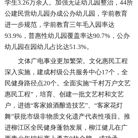
学生
3.26
万余人。加强无证幼儿园整治，
44
所
公建民营幼儿园办成公办幼儿园，学前教育
进一步规范，学前教育三年毛入园率达
93.9%
，普惠性幼儿园覆盖率达
90.7%
，公办
幼儿园在园幼儿占比达
51.3%
。
文体广电事业更加繁荣。文化惠民工程
深入实施，建成村级公共服务中心
17
个，全
民健身路径点
20
个。全面实施
“
千村万户文艺
惠民工程
”
，培育、创建一批文艺村和文艺
户，进德
“
客家娘酒酿造技艺
”
、
“
客家花灯
舞
”
获批市级非物质文化遗产代表性项目。推
进柳江区全民健身蓬勃发展，柳江健儿在广