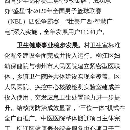
西青少年锦标赛上勇夺
9
枚金牌，成功承
办
“
盛星
”
杯
2020
年全国男子篮球联赛
（
NBL
）四强争霸赛。
“
壮美广西
·
智慧广
电
”
深入实施，全年发展用户
11641
户。
卫生健康事业稳步发展。
村卫生室标准
化配备建设全面完成并投入运行。柳江区妇
幼保健院与柳州市人民医院建立紧密型医联
体，乡镇卫生院医共体建设实现全覆盖。区
人民医院、疾控中心核酸检测实验室建成并
投入使用，突发应急卫生处置能力进一步提
升。结核病防治成效显著，
“
三位一体
”
模式在
全广西推广。中医医院整体搬迁项目主体完
工，柳江区健康养老综合服务中心项目开工