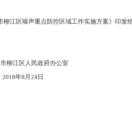
市柳江区噪声重点防控区域工作实施方案》印发
州市柳江区人民政府办公室
018
年
8
月
24
日