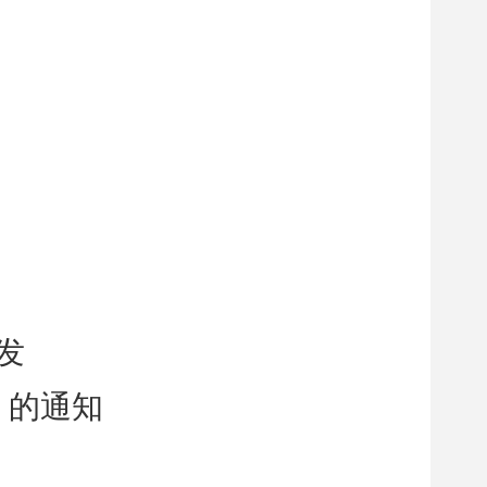
发
》的通知