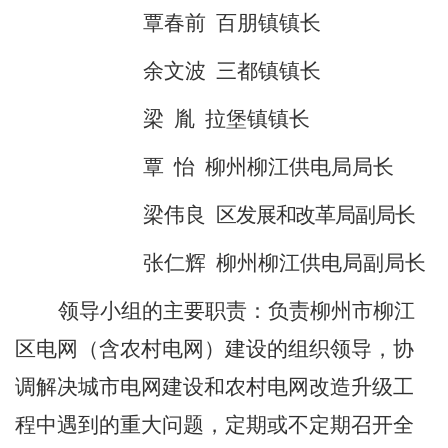
覃春前
百朋镇镇长
余文波
三都镇镇长
梁
胤
拉堡
镇镇长
覃
怡
柳州柳江供电局局长
梁伟良
区
发展和改革局
副
局长
张仁辉
柳州柳江供电局
副
局长
领导小组的主要职责：负责
柳州市柳江
区电网
（含农村电网）
建设的组织领导，协
调解决城市电网建设和农村电网改造升级工
程中遇到的重大问题，定期或不定期召开全