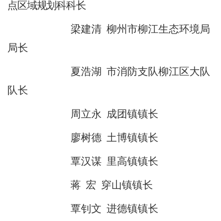
点区域规划科科长
梁建清
柳州
市柳江生态环境局
局长
夏浩湖
市消防支队柳江区大队
队长
周立永
成团
镇镇长
廖树德
土博镇镇长
覃汉谋
里高
镇镇长
蒋
宏
穿山
镇镇长
覃钊文
进德
镇镇长