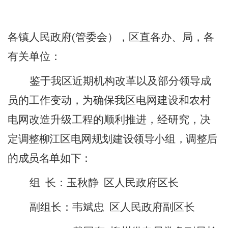
各镇人民政府
(
管委会）
，
区
直各
办、局
，
各
有关单位：
鉴于我区近期机构改革以及部分领导成
员的工作变动
，
为确保我区电网建设和农村
电网改造升级工程的顺利推进，
经研究，
决
定调整
柳江区
电网规划建设领导小组，调整后
的成员名单如下：
组
长：
玉秋静
区人民政府区长
副组长：
韦斌忠
区人民政府副
区
长