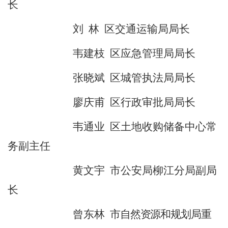
长
刘
林
区交通运输局
局长
韦建枝
区应急管理局局长
张晓斌
区城管执法局局长
廖庆甫
区行政审批局局长
韦通业
区土地收购储备中心常
务副主任
黄文宇
市公安局柳江分局
副
局
长
曾东林
市自然资源和规划局重