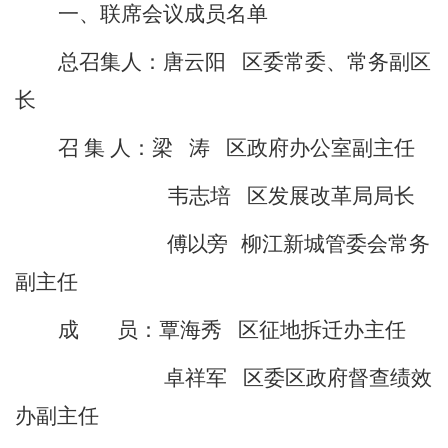
一、联席会议成员名单
总召集人：唐云阳
区委常委、常务副区
长
召
集
人：梁
涛
区政府办公室副主任
韦志培
区发展改革局局长
傅以旁
柳江
新城管委会常务
副主任
成
员：覃海秀
区征地拆迁办主任
卓祥军
区委区政府督查绩效
办副主任