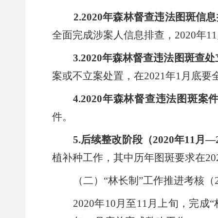
2.2020
年森林督查违法图斑信息
全面完成涉案人信息排查，
2020
年
11
3.2020
年森林督查违法图斑查处
案或不立案处置，在
2021
年
1
月底要
4.2020
年森林督查违法图斑案
件。
5.
后续整改阶段（
2020
年
11
月
—
植补种工作，其中历年图斑要求在
20
（二）
“
林长制
”
工作推进考核（
2020
年
10
月至
11
月上旬，完成
“