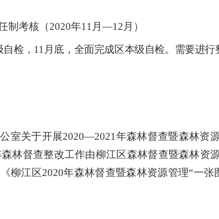
任制考核（
2020
年
11
月
—12
月）
级自检，
11
月底，全面完成区本级自检。需要进行
办公室关于开展
2020—2021
年森林督查暨森林资
年森林督查整改工作由柳江区森林督查暨森林资
据《柳江区
2020
年森林督查暨森林资源管理
“
一张