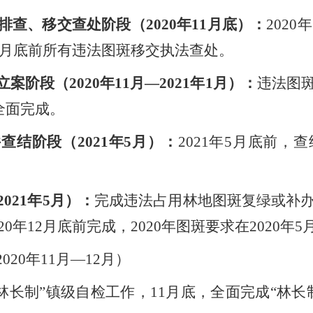
排查、移交查处阶段（
2020
年
11
月底）：
2020
年
月底前所有违法图斑移交执法查处。
立案阶段（
2020
年
11
月
—2021
年
1
月）：
违法图
全面完成。
件查结阶段（
2021
年
5
月）：
2021
年
5
月底前，查
2021
年
5
月）：
完成违法占用林地图斑复绿或补
20
年
12
月底前完成，
2020
年图斑要求在
2020
年
5
2020
年
11
月
—12
月）
林长制
”
镇级自检工作，
11
月底，全面完成
“
林长