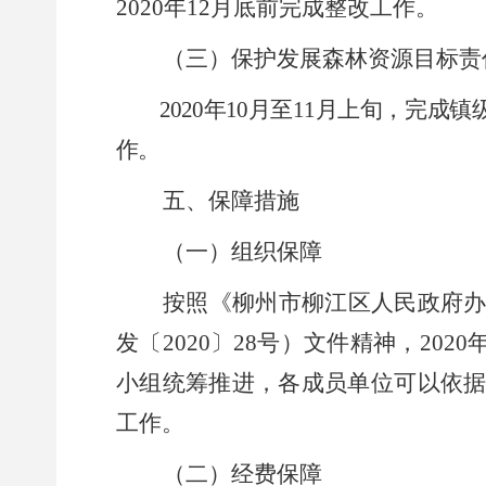
2020
年
12
月底前完成整改工作。
（三）保护发展森林资源目标责
2020
年
10
月至
11
月上旬，完成镇
作。
五、保障措施
（一）组织保障
按照《柳州市柳江区人民政府
发
〔
2020
〕
28
号）文件精神，
2020
小组统筹推进，各成员单位可以依
工作。
（二）经费保障