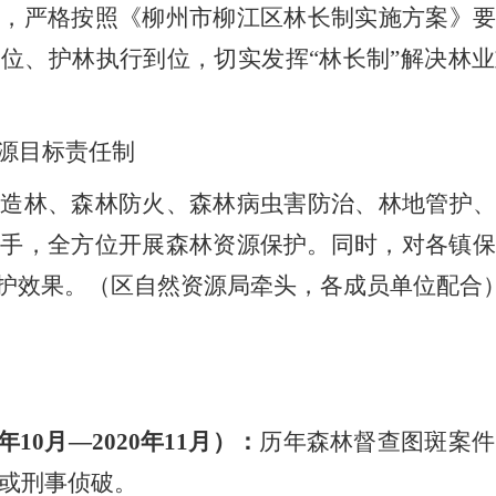
制，严格按照《柳州市柳江区林长制实施方案》要
到位、护林执行到位，切实发挥
“
林长制
”
解决林业
源目标责任制
营造林、森林防火、森林病虫害防治、林地管护、
着手，全方位开展森林资源保护。同时，对各
镇
护效果。（区自然资源局牵头，各成员单位配合
年
10
月
—2020
年
11
月）：
历年森林督查图斑案件
或刑事侦破。