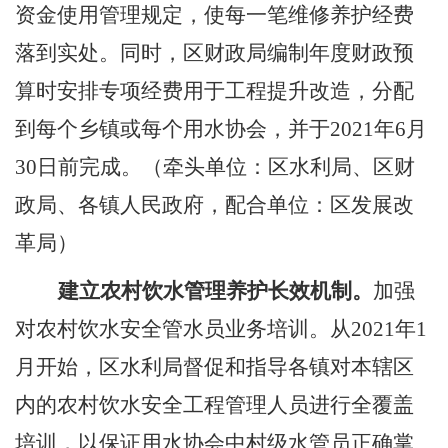
资金
使用管理规定
，
使每一笔
维修养护经费
落到实处。
同时，区
财政局编制年度财政预
算时安排专项经费用于
工程
提升
改造，
分配
到
每个乡镇
或每个用水协会，并于
2021
年
6
月
30
日前完成。（牵头单位：区水利局
、
区
财
政局、
各镇
人民
政府
，
配合单位：
区发展改
革
局
）
建立农村饮水管理养护长效机制。
加强
对农村饮水安全管水员业务培训。
从
2021
年
1
月开始，区水利局督促和指导各镇对本辖区
内的农村饮水安全工程管理人员进行全覆盖
培训，以保证用水协会中村级水管员正确掌