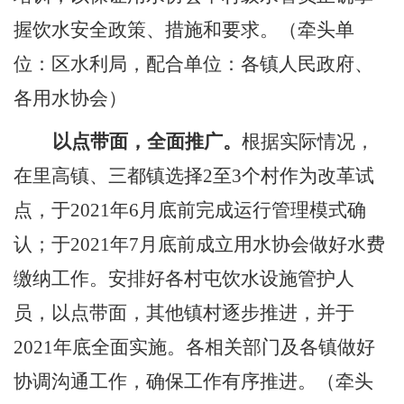
握饮水安全政策、措施和要求。（牵头单
位：区水利局，配合单位：各镇
人民
政府、
各用水协会）
以点带面，全面推广。
根据实际情况，
在里高镇、三都镇选择
2
至
3
个村作为改革试
点，于
2021
年
6
月底前完成运行管理模式确
认；于
2021
年
7
月底前成立用水协会做好水费
缴纳工作。安排好各村屯饮水设施管护人
员，以点带面，其他镇村逐步推进，并于
2021
年底全面实施。各相关部门及各镇做好
协调沟通工作，确保工作有序推进。
（
牵头