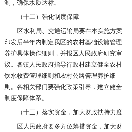
测，确保水质达标。
（十二）强化制度保障
区水利局
、
交通运输局
要在
本
实施方案
印发后半年内制定
我区
的农村
基础设施
管理
养护
具体操作细则
，并报
区
人民政府
研究审
议
。
各镇
人民
政府
指导
行政
村建立健全
农村
饮水收费管理细则和
农村公路管理养护
细
则
。各相关部门要强化政策引导，建立健全
制度保障体系。
（十三）落实资金，加大财政扶持力度
区人民政府要多方位筹措资金，加大财