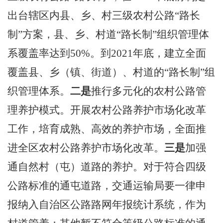
出台辖区内县、乡、村三级农村公路
“
路长
制
”
方案，县、乡、村道
“
路长制
”
组织管理体
系覆盖率达到
50%
。到
2021
年底，建立全面
覆盖县、乡（镇、街道）、村道的
“
路长制
”
组
织管理体系。
二是
推行多元化的农村公路管
理养护模式。开展农村公路养护市场化改革
工作，培育成熟、高效的养护市场，全面推
进全
区
农村公路养护市场化改革。
三是
加强
通自然村（屯）道路的养护。对于符合四级
公路标准的通屯道路，
交通运输局
要一律申
报纳入自治区公路路网年报统计系统，作为