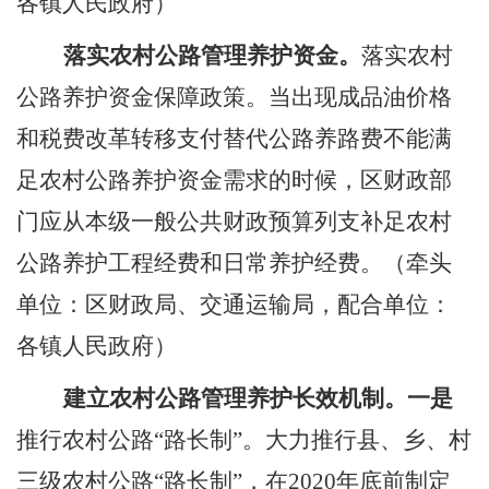
各镇
人民
政府）
落实农村公路管理养护资金
。
落实农村
公路养护资金保障政策。当
出现
成品油价格
和税费改革转移支付
替代公路养路费不能满
足农村公路养护资金需求
的时候
，
区财政部
门
应从本级一般公共财政预算列支补足农村
公路养护工程经费和日常养护经费。
（牵头
单位：区财政局、交通运输局，配合单位：
各镇
人民
政府）
建立农村公路管理养护长效机制。一是
推行农村公路
“
路长制
”
。大力推行县、乡、村
三级农村公路
“
路长制
”
，在
2020
年
底前制定