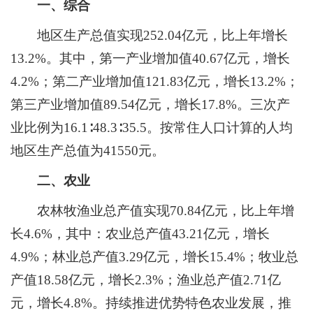
一、综合
地区生产总值实现
252.04
亿元，比上年增长
13.2
%。其中，
第一产业增加值
40.67
亿元，增长
4.2
%；第二产业增加值
121.83
亿元，增长
13.2
%；
第三产业增加值
89.54
亿元，增长
1
7.8
%。
三次产
业比例为
1
6
.1∶48.
3
∶3
5
.
5
。
按常住人口计算的人均
地区生产总值为
41550
元。
二、农业
农林牧渔业总产值实现
70.84
亿
元，比上年增
长
4.6
%，其中：农业总产值43.21亿元，增长
4.9%；林业总产值3.29亿元，增长15.4%；牧业总
产值18.58亿元，增长2.3%；渔业总产值2.71亿
元，增长4.8%。
持续推进优势特色农业发展，推