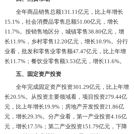
全年商品销售总额
1
31
.
11
亿元，比上年增长
1
5
.
1
%，社会消费品零售总额
51.00
亿元，增长
1
1
.
7
%。按销售地区分，城镇零售3
8
.
80
亿元，增
长
11.9
%，乡村零售1
2
.2
0
亿元，增长
1
0
.
9
%。分行
业看，批发和零售业零售额4
7
.4
7
亿元，比上年增
长
1
1
.
7
%；餐饮业零售额3.
5
3亿元，增长
11
.
6
%。
五、固定资产投资
全年完成固定资产投资
301.29
亿元，比上年增
长
20
.
5
%。从投资主要领域看，项目投资2
79
.
44
亿
元，比上年增长
1
9
.
9
%；房地产开发投资
21.86
亿
元，增长
29.3
%。分产业看，第一产业投资
4.16
亿
元，
增长
17.5
%；第二产业投资151.
79
亿元，
下降