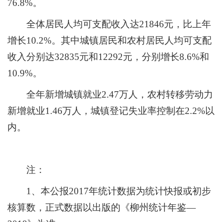
76.
8
%。
全
体
居民人均可支配收入达
21846
元，比上年
增长
10.
2
%。其中城镇居民和农村居民人均可支配
收入分别达3
283
5元和
12292
元，分别增长
8.
6
%和
10
.
9
%。
全年新增城镇就业
2.
47
万人，农村转移劳动力
新增就业
1
.46
万人，城镇登记失业率
控制在
2.2
%
以
内
。
注：
1、本公报201
7
年统计数据为统计快报或初步
核算数，正式数据以出版的《柳州统计年鉴
—