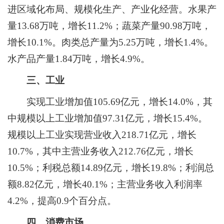
进区域化布局、规模化生产、产业化经营。
水果产
量
1
3
.
68
万吨，增长
1
1
.
2
%
；
蔬菜产量
90.98
万吨，
增长
10.1
%。肉类总产量为5.
25
万吨，
增长
1.4
%。
水产品产量1.
84
万吨，增长
4.
9
%。
三、工业
实现工业增加值
105.69
亿元，增长
14.0
%，其
中规模以上工业增加值
97.31
亿元，增长
15.4
%。
规模以上工业实现营业收入2
18
.
71
亿元，增长
10.
7
%，其中主营业务收入
212.76
亿元，增长
10.
5
%；利税总额1
4
.
89
亿元，增长
1
9
.
8
%；利润总
额
8
.
82
亿元，增长
40
.1%；主营业务收入利润率
4.2
%，提高0.
9
个百分点。
四、
消费市场