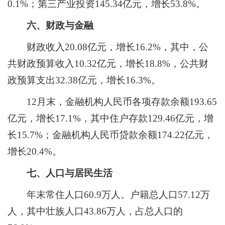
0.1
%；第三产业投资
145.34
亿元，增长
53
.
8
%。
六、财政与金融
财政收入
20.0
8亿元，增长
16.2
%，其中，公
共财政预算收入
10.32
亿元，增长
18.8
%，公共财
政预算支出
32.38
亿元，增长
1
6
.
3
%。
12月末，金融机构人民币各项存款余额1
93
.
6
5
亿元，增长
17.1
%，其中住户存款1
29
.
46
亿元，增
长
15
.
7
%；金融机构人民币贷款余额1
7
4.
22
亿元，
增长
2
0.
4
%。
七、人口与居民生活
年末常住人口
60.
9
万人。户籍总人口
5
7
.
12
万
人，其中壮族人口
43.8
6
万人，占总人口的