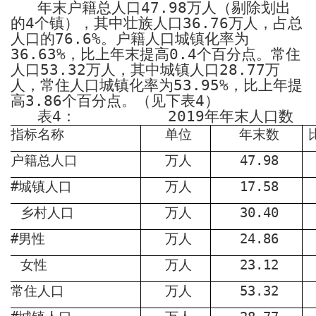
年末户籍总人口
47.98
万人（剔除划出
的
4
个镇），其中壮族人口
36.76
万人，占总
人口的
76.6%
。户籍人口城镇化率为
36.63%
，比上年末提高
0.4
个百分点。常住
人口
53.32
万人，其中城镇人口
28.77
万
人，常住人口城镇化率为
53.95%
，比上年提
高
3.86
个百分点。（见下表
4
）
表
4
：
2019
年年末人口数
指标名称
单位
年末数
户籍总人口
万人
47.98
#
城镇人口
万人
17.58
乡村人口
万人
30.40
#
男性
万人
24.86
女性
万人
23.12
常住人口
万人
53.32