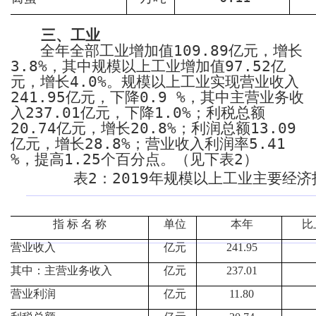
三、工业
全年全部工业增加值
109.89
亿元，增长
3.8%
，其中规模以上工业增加值
97.52
亿
元，增长
4.0%
。规模以上工业实现营业收入
241.95
亿元，下降
0.9 %
，其中主营业务收
入
237.01
亿元，下降
1.0%
；利税总额
20.74
亿元，增长
20.8%
；利润总额
13.09
亿元，增长
28.8%
；营业收入利润率
5.41
%
，提高
1.25
个百分点。（见下表
2
）
表
2
：
2019
年规模以上工业主要经济
指 标 名 称
单位
本年
比
营业收入
亿元
241.95
其中：主营业务收入
亿元
237.01
营业利润
亿元
11.80