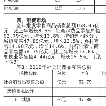
利税总额
亿元
20.74
利润总额
亿元
13.09
四、
消费市场
全年批发零售商品销售总额
158.05
亿
元，比上年增长
8.5%
。社会消费品零售总额
62.79
亿元，增长
13.8%
。按销售地区分，
城镇零售
47.89
亿元，增长
13.5%
，乡村零
售
14.90
亿元，增长
14.6%
。分行业看，商
品零售额
58.35
亿元，比上年增长
13.6%
；
餐饮业零售额
4.44
亿元，增长
15.5%
。
（见
下表
3
）
表
3
：
2019
年社会消费品零售总额
指标名称
单位
本年
社会消费品零售总额
亿元
62.79
按销售地区分
1
、城镇
亿元
47.89