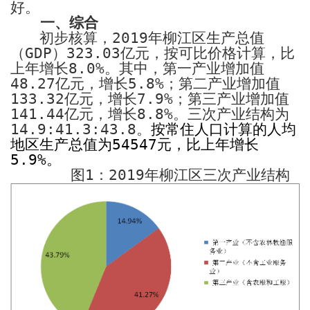
好。
一、综合
初步核算，
2019
年柳江区生产总值
（
GDP
）
323.03
亿元，按可比价格计算，比
上年增长
8.0%
。
其中，
第一产业增加值
48.27
亿元，增长
5.8%
；第二产业增加值
133.32
亿元，增长
7.9%
；第三产业增加值
141.44
亿元，增长
8.8%
。三次产业结构为
14.9:41.3:43.8
。
按常住人口计算的人均
地区生产总值为
54547
元，比上年增长
5.9%
。
图
1
：
2019
年柳江区三次产业结构