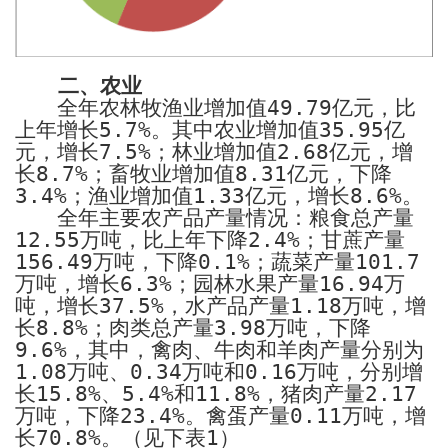
二、农业
全年农林牧渔业增加值
49.79
亿元，比
上年增长
5.7%
。其中农业增加值
35.95
亿
元，增长
7.5%
；林业增加值
2.68
亿元，增
长
8.7%
；畜牧业增加值
8.31
亿元，下降
3.4%
；渔业增加值
1.33
亿元，增长
8.6%
。
全年
主要农产品产量情况：粮食总产量
12.55
万吨，比上年下降
2.4%
；甘蔗产量
156.49
万吨，下降
0.1%
；蔬菜产量
101.7
万吨，增长
6.3%
；园林水果产量
16.94
万
吨，增长
37.5%
，水产品产量
1.18
万吨，增
长
8.8%
；肉类总产量
3.98
万吨，下降
9.6%
，其中，禽肉、牛肉和羊肉产量分别为
1.08
万吨、
0.34
万吨和
0.16
万吨，分别增
长
15.8%
、
5.4%
和
11.8%
，猪肉产量
2.17
万吨，下降
23.4%
。禽蛋产量
0.11
万吨，增
长
70.8%
。（见下表
1
）