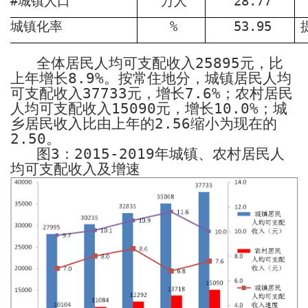
#
城镇人口
万人
28.77
城镇化率
%
53.95
全体居民人均可支配收入
25895
元，比
上年增长
8.9%
。按常住地分，城镇居民人均
可支配收入
37733
元，增长
7.6%
；农村居民
人均可支配收入
15090
元，增长
10.0%
；城
乡居民收入比由上年的
2.56
缩小为现在的
2.50
。
图
3
：
2015-2019
年城镇、农村居民人
均可支配收入及增速