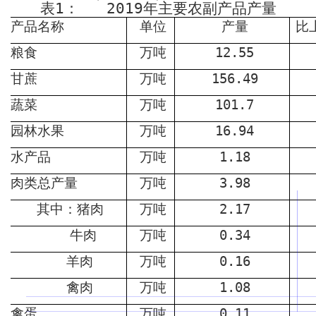
表
1
：
2019
年主要农副产品产量
产品名称
单位
产量
比
粮食
万吨
12.55
甘蔗
万吨
156.49
蔬菜
万吨
101.7
园林水果
万吨
16.94
水产品
万吨
1.18
肉类总产量
万吨
3.98
其中：猪肉
万吨
2.17
牛肉
万吨
0.34
羊肉
万吨
0.16
禽肉
万吨
1.08
禽蛋
万吨
0.11