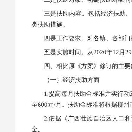
三是扶助内容。包括经济扶助、
类扶助措施。
四是工作要求。对各
镇
、各部门
五是实施时间。从
20
20
年
12
月
29
四、相比原《方案》修订的
主要
（一）
经济扶助方面
1.
提高每月扶助金标准并实行动
至
600
元
/
月。扶助金标准将根据柳州
2.
依据《广西壮族自治区人口和
金。