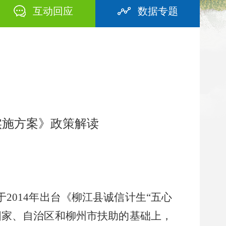
互动回应
数据专题
实施方案》政策解读
于
201
4
年出台《
柳江县诚信计生
“五心
国家
、
自治区
和
柳州市扶助的基础上，