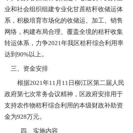
业和社会组织组建专业化甘蔗秸秆收储运体
系，积极培育市场化的收储运、加工、销售
网络，构建布局合理、覆盖全境的秸秆收集
转运体系，力争
2021
年我区秸秆综合利用率
达到
90%
以上。
三、资金安排
根据
2021
年
11
月
11
日
柳江区第二届人民
政府第七次常务会议
精神，区政府安排用于
支持农作物秸秆综合利用的本级财政补助资
金为
928
万元。
四、
实施内容