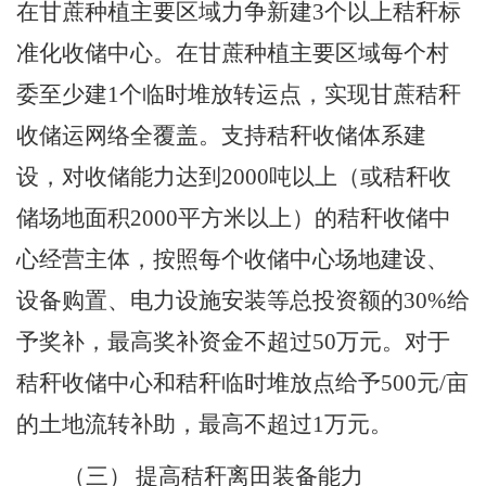
在甘蔗种植主要区域力争新建
3
个以上秸秆标
准化收储中心。在甘蔗种植主要区域每个村
委至少建
1
个临时堆放转运点，实现甘蔗秸秆
收储运网络全覆盖。支持秸秆收储体系建
设，对收储能力达到
2000
吨以上（或秸秆收
储场地面积
2000
平方米以上）的秸秆收储中
心经营主体，按照每个收储中心场地建设、
设备购置、电力设施安装等总投资额的
30%
给
予奖补，最高奖补资金不超过
50
万元。对于
秸秆收储中心和秸秆临时堆放点给予
500
元
/
亩
的土地流转补助，最高不超过
1
万元。
（三）
提高秸秆离田装备能力