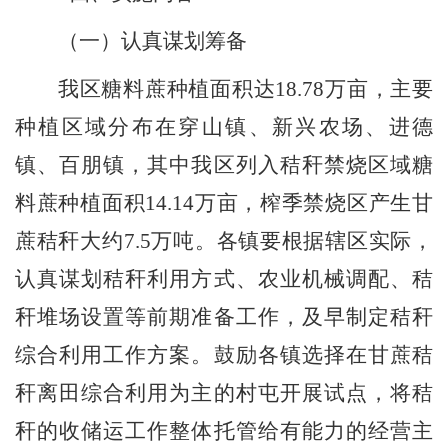
（一）认真谋划筹备
我区糖料蔗种
植面积达
18.78
万亩，主要
种植区域分布在穿山镇、新兴农场、进德
镇、百朋镇，其中
我
区列入秸秆禁烧区域糖
料蔗种植面积
14.14
万亩，榨季禁烧区产生甘
蔗秸秆大约
7.5
万吨。各镇要根据辖区实际，
认真谋划秸秆利用方式、农业机械调配、秸
秆堆场设置等前期准
备工作，及早制定秸秆
综合利用工作方案。鼓励各镇选择在甘蔗秸
秆离田综合利用为主的村屯开展试点，将秸
秆的收储运工作整体托管给有能力的经营主