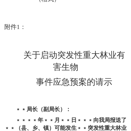
附件
1
：
关于启动突发性重大林业有
害生物
事件应急预案的请示
﹡﹡局长（副局长）：
﹡﹡﹡﹡年﹡﹡月﹡﹡日﹡﹡﹡向我局报送了
﹡﹡（县、乡、镇）可能发生﹡﹡突发性重大林业