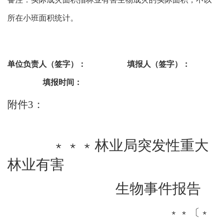
所在小班面积统计。
单位负责人（签字）：
填报人（签字）：
填报时间：
附件
3
：
﹡﹡﹡
林业局突发性重大
林业有害
生物事件报告
﹡﹡
〔
﹡