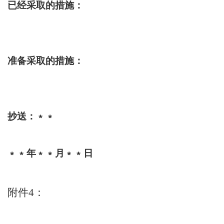
已经采取的措施：
准备采取的措施：
抄送：﹡﹡
﹡﹡年﹡﹡月﹡﹡日
附件
4
：