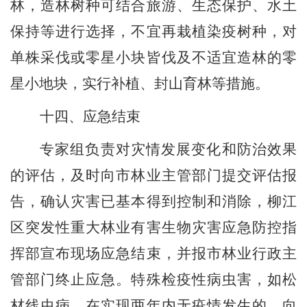
林，造林树种可结合旅游、生态保护、水土
保持等进行选择，不宜再栽植染疫树种，对
单株采伐或零星小块皆伐及不适宜造林的零
星小地块，实行补植、封山育林等措施。
十四、应急结束
专家组负责对灾情发展变化和防治效果
的评估，及时向市
林业主管部门
提交评估报
告，确认灾害已基本得到控制和消除，柳江
区突发性重大林业有害生物灾害应急防控指
挥部宣布现场应急结束，并报市林业行政主
管部门终止应急。特殊检疫性病虫害
，
如松
材线虫病，
在
实现两年内无疫情发生的，向