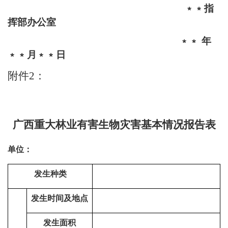
﹡﹡指
挥部办公室
﹡﹡
年
﹡﹡月﹡﹡日
附件
2
：
广西重大林业有害生物灾害基本情况报告表
单位：
发生种类
发生时间及地点
发生面积