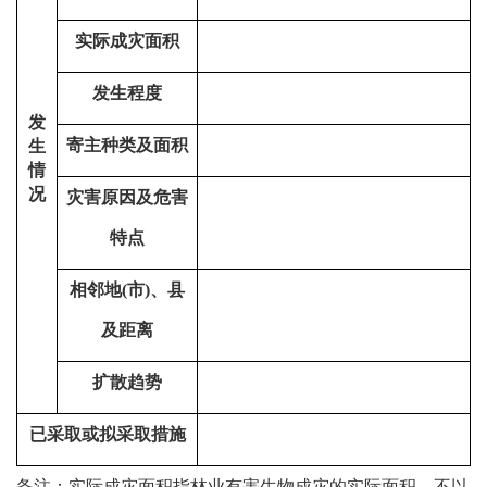
实际成灾面积
发生程度
发
寄主种类及面积
生
情
况
灾害原因及
危害
特点
相邻地
(
市
)
、县
及距离
扩散趋势
已采取或拟采取措施
备注：实际成灾面积
指林
业
有害生物成灾的
实际面积，不以