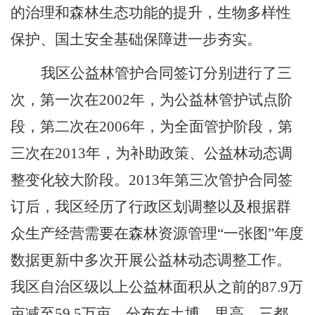
的治理和森林生态功能的提升，生物多样性
保护、国土安全基础保障进一步夯实。
我区公益林管护合同签订分别进行了三
次，第一次在
2002
年，为公益林管护试点阶
段，第二次在
2006
年，为全面管护阶段，第
三次在
2013
年，为补助政策、公益林动态调
整变化较大阶段。
2013
年第三次管护合同签
订后，我区经历了行政区划调整以及
根据群
众生产经营需要在
森林资源管理
“
一张图
”
年度
数据更新中
多次开展
公益林动态调整
工作。
我区自治区级以上公益林面积从之前的
8
7.
9
万
亩减至
59.5
万亩，分布在土博、里高、三都、