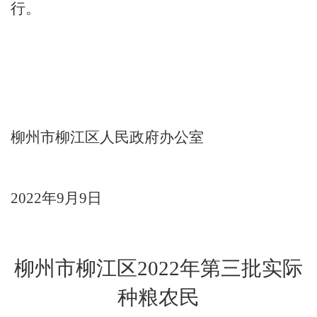
行。
（空二行）
柳州市柳江区人民政府办公室
202
2
年
9
月
9
日
柳州市
柳江区
2022
年第
三
批实际
种粮农民