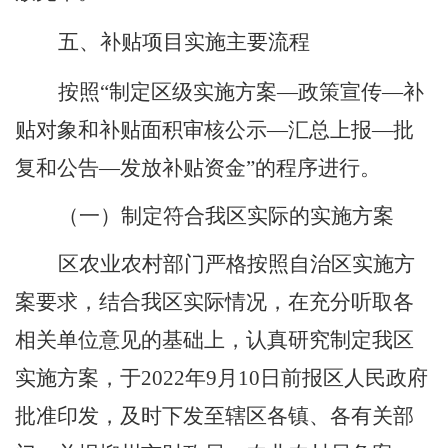
五、补贴项目实施主要流程
按照
“制定
区
级实施方案
—政策宣传—
补
贴对象和补贴面积
审核公示
—汇总上报—批
复和公告—发放补贴资金”的程序进行。
（一）
制定符合
我区
实际的实施方案
区农业农村部门严格按照自治区实施方
案要求，结合
我
区实际情况，在充分听取各
相关单位意见的基础上，认真研究制定
我区
实施方案，于
2022
年
9
月
10
日前报区人民政府
批准印发，及时下发至辖区各镇、各有关部