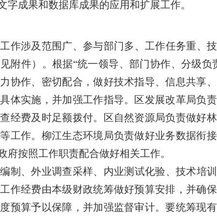
文字成果和数据库成果的应用和扩展工作
。
查工作涉及范围广、参与部门多、工作任务重、
（
见附件
）
。根据
“统一领导、部门协作、分级负
通力协作、密切配合，做好技术指导、信息共享
好具体实施，并加强工作指导。
区
发展改革
局
负
普查经费及时足额拨付。
区
自然资源局负责做好林
撑等工作。
柳江
生态环境局负责做好业务数据衔
政府按照工作职责配合做好相关工作。
案编制、外业调查采样、内业测试化验、技术培
查工作经费由
本
级财政统筹做好预算安排，并确
年度预算予以保障，并加强监督审计。要统筹现有