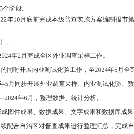
3
个阶段。
022
年
10
月底前完成
本
级普查实施方案编制报市
）。
2024
年
2
月完
成全
区
外
业调查采样工作。
样的同时开展内业测试化验工作，至
2024
年
5
月全
年
5
月同步开展外业调查采样、内业测试化验
、数
—
2024
年
6
月，整理数据、统计分析。
形成图件成果、数据成果、文字成果和数据库成果
继续配合
自治区
对
普查成果
进行
整理汇总，完成