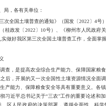
、局，各有关单位：
三次全国土壤普查的通知》（国发〔
2022
〕
4
号
（桂政发〔
2022
〕
10
号）
、
《
柳州市人民政府
扎实做好我
区
第三次全国土壤普查工作，全面掌
义
力调查，是提高农业综合生产能力、保障国家粮食
查之后，开展的又一次全国性土壤资源情况全面
合生产能力、保障粮食安全等具有重要意义。各
贯彻习近平总书记关于
“
三农
”
工作的重要论述和加
委、
区
人民政府的决策部署，遵循全面性、科学