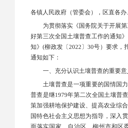
各镇人民政府（管委会），区直各办
为贯彻落实《国务院关于开展第
好第三次全国土壤普查工作的通知》
知
》
(
柳政发〔
2022
〕
30
号
）要求，
通知如下：
一、充分认识土壤普查的重要意
土壤普查是一项重要的国情国
普查是继
1979
年第二次全国土壤普
策加强耕地保护建设、提高农业综
国特色社会主义思想为指导，深入
面落实
国家
、自治区
、
柳州市
和
区