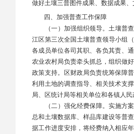
做好土壤三普图件成果、数据成果、
四、加强普查工作保障
（一）加强组织领导。
土壤普
江区
第三次全国土壤普查领导小组
各成员单位各司其职、各负其责、
农业农村局负责牵头抓总，组织做
政策支持。
区
财政局负责统筹保障
利用土地的调查指导、相关技术支
局、
区
统计局
等
相关单位
和
各
镇
人民
（二）强化经费保障。
实施方
总和土壤数据库、样品库建设等普
据工作进度安排，将经费纳入相应