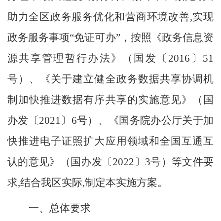
助力全
区
政务服务优化和营商环境改善
,
实现
政务服务事项
“免证可办”
，
按照
《政务信息资
源共享管理暂行办法》（国发〔
2016
〕
51
号）、《
关于建立健全政务数据共享协调机
制加快推进数据有序共享的实施意见
》（国
办发〔
2021
〕
6
号）、
《国务院办公厅关于加
快推进电子证照扩大应用领域和全国互通互
认的意见》
（
国办发〔
2022
〕
3
号
）等文件
要
求
,结合我
区
实际
,制定本实施方案。
一、总体要求