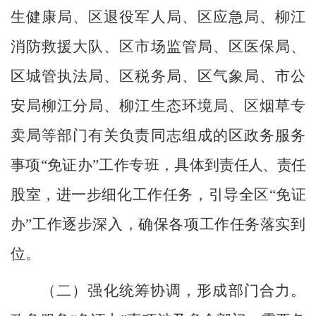
生健康局
、
区退役军人局
、
区应急局
、柳江
消防救援大队
、
区市场监管局
、
区医保局
、
区城管执法局
、
区税务局
、
区气象局
、
市公
安局柳江分局
、柳江
生态环境局
、
区烟草专
卖局
等部门有关负责同志组成的
区
政务服务
事项
“免证办”工作专班，具体到
责任人、责任
股
室，进一步细化工作任务，引导全
区
“免证
办
”工作逐步深入，确保各项工作任务落实到
位。
（二）强化统筹协调
，形成部门合力
。