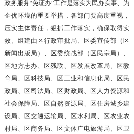
政务服务
“
免证办
”
工作是落实为民办实事、为
企优环境的重要举措，各部门要高度重视，
压实主体责任，狠抓工作落实，确保取得实
效。
组建由
区
行政审批
局、
区
委宣传部（区
新闻出版局）
、
区委统战部（区民宗局）
、
区地方志办
、
区残联
、
区
发展改革局、
区教
育局
、
区科技局
、
区工业和信息化局
、
区民
政局
、
区司法局
、
区财政局
、
区人力资源和
社会保障局
、
区自然资源局
、
区住房城乡建
设局
、
区交通运输局
、
区水利局
、
区农业农
村局
、
区商务局
、
区文体广电旅游局
、
区卫