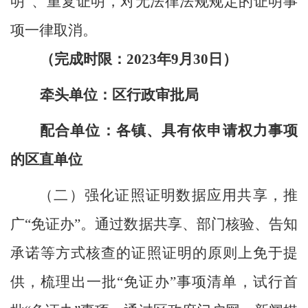
明”
、
重复证明，
对无法律法规规定的证明事
项一律取消
。
（完成时限：
2023
年
9
月
30
日）
牵头单位：区行政审批局
配合单位：
各镇、
具有依申请权力事项
的区直单位
（
二
）
强化证照证明数据
应用
共享，推
广
“免证办”。
通过数据共享、
部门核验
、
告知
承诺等方式核查
的
证照证明
的原则上免于提
供，
梳理出一批
“免证办”事项清单
，
试行首