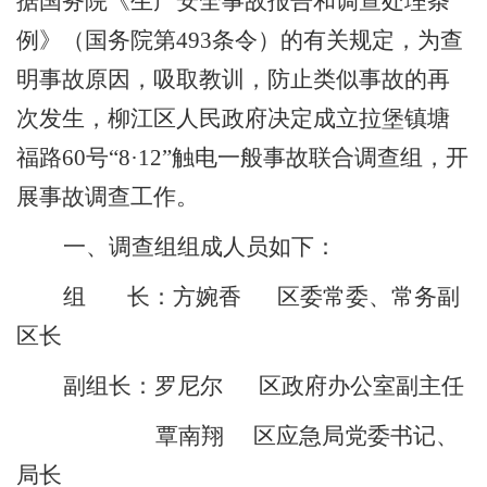
据国务院《生产安全事故报告和调查处理条
例》（国务院第
493
条令）的有关规定，为查
明事故原因，吸取教训，防止类似事故的再
次发生，
柳江区人民政府
决定成立
拉堡镇塘
福路
60
号
“
8
·
12
”
触电一般
事故联合调查组，开
展事故调查工作。
一、调查组组成人员如下：
组
长：
方婉香
区委常委、常务副
区长
副组长：
罗尼尔
区政府办公室副主任
覃南翔
区应急局党委书记、
局长