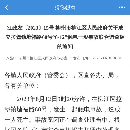
猜你想看
江政发〔2023〕15号 柳州市柳江区人民政府关于成
立拉堡镇塘福路60号“8·12”触电一般事故联合调查组
的通知
来源： 柳州市柳江区人民政府办公室 | 发布日期： 2023-08-18 10:10
各镇人民政府（管委会），区直各办、局，
各有关单位：
202
3
年
8
月
12
日
9
时
20
分
许
，在
柳江区拉
堡镇塘福路
60
号，发生一起触电事故，造成
一人死亡。
事故原因正在调查处理当中。根