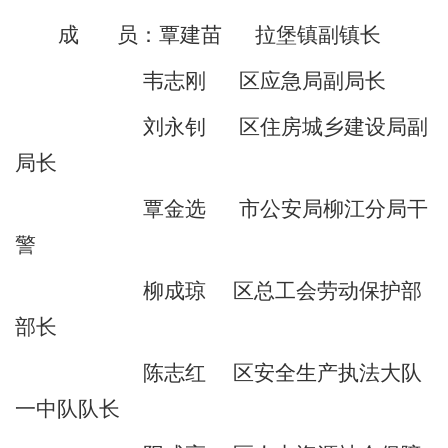
成
员：
覃建苗
拉堡镇副镇长
韦志刚
区应急局副局长
刘永钊
区
住房城乡建设局副
局长
覃金选
市公安局柳江分局干
警
柳成琼
区总工会劳动保护部
部长
陈志红
区安全生产执法大队
一中队
队长