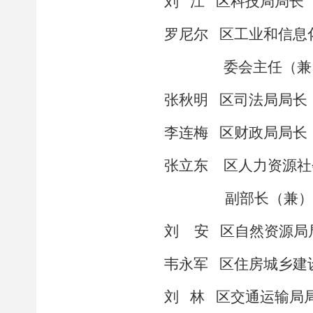
刘
江
区科技局局长
罗尼尔
区工业和信息
委会主任（兼
张秋明
区司法局局长
李连梅
区财政局局长
张立东
区人力资源社
副部长（兼）
刘
安
区自然资源局
韦永军
区住房城乡建
刘
林
区交通运输局