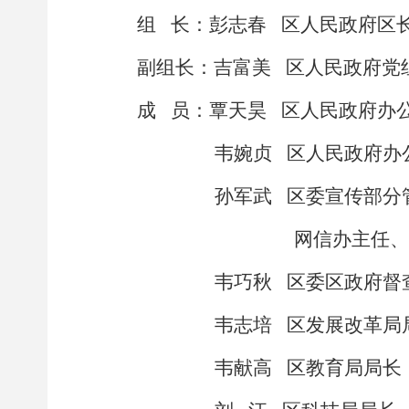
组
长：彭志春
区人民政府区
副组长：吉富美
区人民政府党
成
员：
覃天昊
区人民政府办
韦婉贞
区人民政府办
孙军武
区委宣传部分
网信办主任
、
韦巧秋
区委区政府督
韦志培
区发展改革局
韦献高
区教育局局长