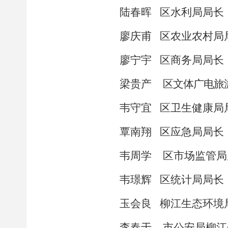
陆春晖
区水利局局长
廖庆甫
区农业农村局
廖宁宇
区商务局局长
梁贵产
区文体广电旅
韦守宜
区卫生健康局
覃南翔
区应急局局长
韦周学
区市场监管局
韦
璟
辉
区统计局局长
玉会良
柳江生态环境
李春于
市公安局柳江