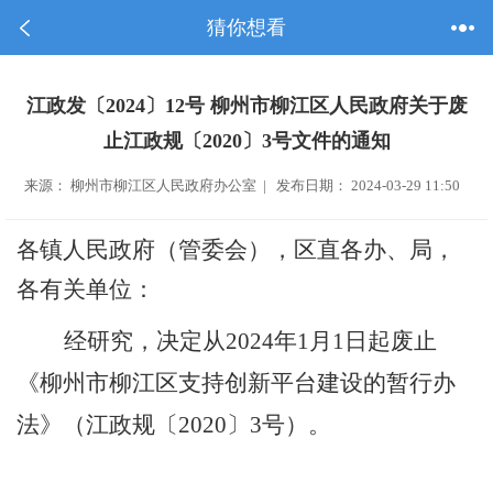
猜你想看
江政发〔2024〕12号 柳州市柳江区人民政府关于废
止江政规〔2020〕3号文件的通知
来源： 柳州市柳江区人民政府办公室 | 发布日期： 2024-03-29 11:50
各镇人民政府（管委会），区直各办、局，
各有关单位：
经
研究
，
决定从
202
4
年
1
月
1
日起废止
《柳州市柳江区支持创新平台建设的暂行办
法》（江政规
〔
20
20
〕
3
号
）
。