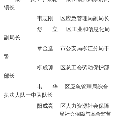
镇长
韦志刚
区应急管理局副局长
舒
立
区工业和信息化
局
副局长
覃金选
市公安局柳江分局干
警
柳成琼
区总工会劳动保护部
部长
韦
华
区
应急管理局综合
执法大队一中队队长
阳成亮
区人力资源社会保障
局
社会保障与基金监督