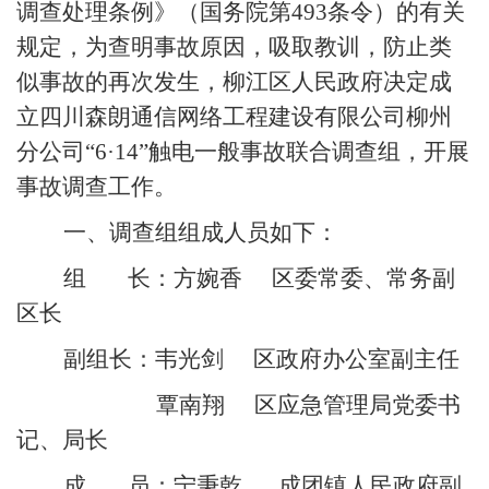
调查处理条例》（国务院第
493
条令）的有关
规定，为查明事故原因，吸取教训，防止类
似事故的再次发生，柳江区人民政府决定成
立
四川森朗通信网络工程建设有限公司柳州
分公司
“
6
·
14
”
触电
一般事故联合调查组，开展
事故调查工作。
一、调查组组成人员如下：
组
长：方婉香
区委常委、常务副
区长
副组长：韦光剑
区政府办公室副主任
覃南翔
区
应急管理局
党委书
记、局长
成
员：
宁秉乾
成团镇
人民政府
副