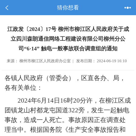
猜你想看
江政发〔2024〕17号 柳州市柳江区人民政府关于成
立四川森朗通信网络工程建设有限公司柳州分公
司“6·14” 触电一般事故联合调查组的通知
来源： 柳州市柳江区人民政府办公室 | 发布日期： 2024-06-19 16:10
各镇人民政府（管委会），区直各办、局，
各有关单位：
2024
年
6
月
14
日
1
6
时
20
分许，在柳江区
成
团镇龙山村都龙屯国道
322
旁，
发生一起
触电
事故，造成一人
死亡
。事故原因正在调查处
理当中。根据国务院《生产安全事故报告和