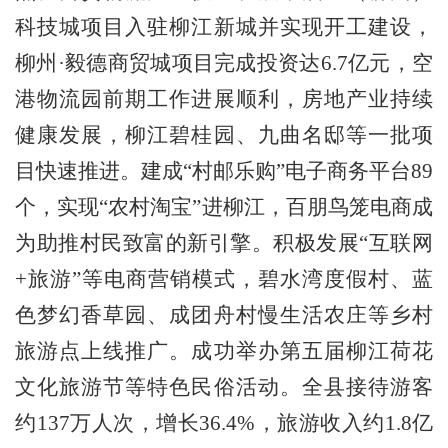
科技城项目入驻柳江新城并实现开工建设，
柳州
·
毅德商贸城项目完成投资达
6.7
亿元，空
港物流园前期工作进展顺利，房地产业持续
健康发展，柳江碧桂园、九曲名邸等一批项
目快速推进。建成
“
村邮乐购
”
电子商务平台
89
个，实现
“
农村淘宝
”
进柳江，百朋鸟笼电商成
为助推村民致富的新引擎。积极发展
“
互联网
+
旅游
”
等电商营销模式，碧水湾度假村、蓝
色梦幻香草园、成团舟村慢生活农庄等乡村
旅游点上线推广。成功举办第五届柳江荷花
文化旅游节等特色民俗活动。全县接待游客
约
137
万人次，增长
36.4%
，旅游收入约
1.8
亿