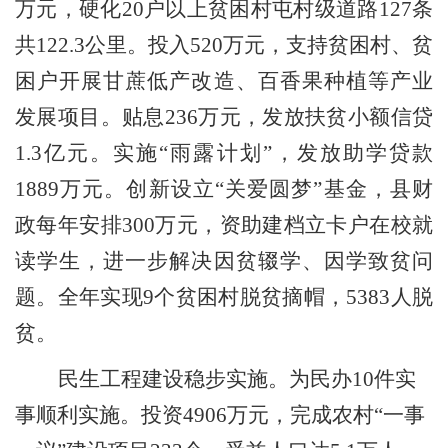
万元，硬化
20
户以上贫困村屯村级道路
127
条
共
122.3
公里。投入
520
万元，支持贫困村、贫
困户开展甘蔗低产改造、百香果种植等产业
发展项目。贴息
236
万元，发放扶贫小额信贷
1.3
亿元。实施
“
雨露计划
”
，发放助学贷款
1889
万元。创新设立
“
关爱圆梦
”
基金，县财
政每年安排
300
万元，资助建档立卡户在校就
读学生，进一步解决因贫辍学、因学致贫问
题。全年实现
9
个贫困村脱贫摘帽，
5383
人脱
贫。
民生工程建设稳步实施。
为民办
10
件实
事顺利实施。投资
4906
万元，完成农村
“
一事