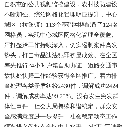
自然屯的公共视频监控建设，农村技防建设
不断加强。综治网格化管理明显提升，中心
城区（拉堡镇）
113
个基础网格配备了
124
名
网格员，实现中心城区网格化管理全覆盖。
严打整治工作持续深入，切实遏制案件高发
势头，打击毒品违法犯罪初显成效。在全区
率先推行
24
小时户籍自助办证，道路交通事
故快处快赔工作经验获得全区推广。着力排
查处理各类矛盾纠纷
2430
件，调解成功
2424
件，调解成功率达
99.75%
。没有发生突发群
体性事件，社会大局持续和谐稳定，群众安
全感满意度进一步提升，社会稳定动态工作
情况排名保持在全区中上水平。
“
七五
”
普法教