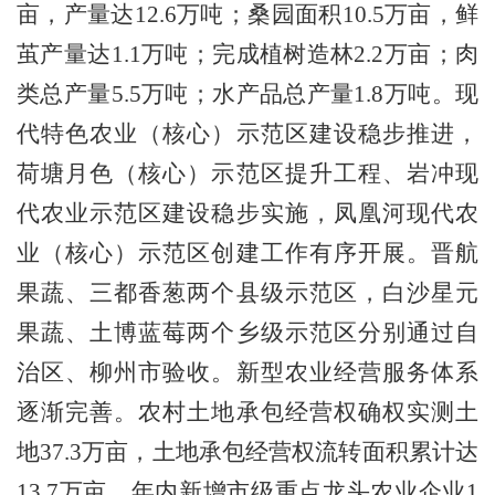
亩，产量达
12.6
万吨；桑园面积
10.5
万亩，鲜
茧产量达
1.1
万吨；完成植树造林
2.2
万亩；肉
类总产量
5.5
万吨；水产品总产量
1.8
万吨。现
代特色农业（核心）示范区建设稳步推进，
荷塘月色（核心）示范区提升工程、岩冲现
代农业示范区建设稳步实施，凤凰河现代农
业（核心）示范区创建工作有序开展。晋航
果蔬、三都香葱两个县级示范区，白沙星元
果蔬、土博蓝莓两个乡级示范区分别通过自
治区、柳州市验收。新型农业经营服务体系
逐渐完善。农村土地承包经营权确权实测土
地
37.3
万亩，土地承包经营权流转面积累计达
13.7
万亩。年内新增市级重点龙头农业企业
1