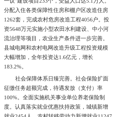
一议
”
建设项目
233
个，受益人口达
5.1
万人。
分配入住各类保障性住房和棚户区改造住房
1262
套，完成农村危房改造工程
4056
户。投
资
5648
万元实施小型农田水利建设、中小河
流治理等项目，农业生产条件进一步完善。
县城电网和农村电网改造升级工程投资规模
大幅增加，全年投资达
1.6
亿元，增长
183.2%
。
社会保障体系日臻完善。
社会保险扩面
征缴任务超额完成，待遇发放（支付）率
100%
。全面实施机关事业单位养老保险制
度。认真落实就业优惠扶持政策，城镇新增
就业
2454
人，农村转移劳动力新增就业
11247