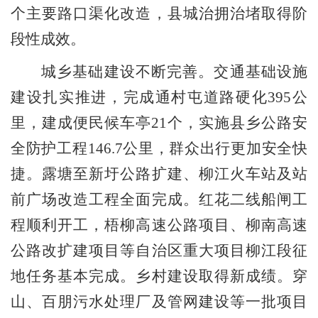
个主要路口渠化改造，县城治拥治堵取得阶
段性成效。
城乡基础建设不断完善。
交通基础设施
建设扎实推进，完成通村屯道路硬化
395
公
里，建成便民候车亭
21
个，实施县乡公路安
全防护工程
146.7
公里，群众出行更加安全快
捷。露塘至新圩公路扩建、柳江火车站及站
前广场改造工程全面完成。红花二线船闸工
程顺利开工，梧柳高速公路项目、柳南高速
公路改扩建项目等自治区重大项目柳江段征
地任务基本完成。乡村建设取得新成绩。穿
山、百朋污水处理厂及管网建设等一批项目