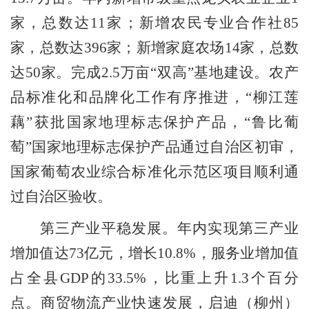
家，总数达
11
家；新增农民专业合作社
85
家，总数达
396
家；新增家庭农场
14
家，总数
达
50
家。完成
2.5
万亩
“
双高
”
基地建设。农产
品标准化和品牌化工作有序推进，
“
柳江莲
藕
”
获批国家地理标志保护产品，
“
鲁比葡
萄
”
国家地理标志保护产品通过自治区初审，
国家葡萄农业综合标准化示范区项目顺利通
过自治区验收。
第三产业平稳发展。
年内实现第三产业
增加值达
73
亿元，增长
10.8%
，服务业增加值
占全县
GDP
的
33.5%
，比重上升
1.3
个百分
点。商贸物流产业快速发展，启迪（柳州）