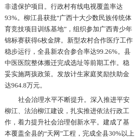
非遗保护项目。行政村有线电视覆盖率达
93%
。柳江县获批
“
广西十大少数民族传统体
育竞技项目训练基地
”
，组织参加广西青少年
锦标赛获得
6
枚金牌。新型农村合作医疗工作
稳步运行，全县新农合参合率达
99.26%
。县
中医医院整体搬迁完成选址等前期工作。稳
妥实施两孩政策。发放计生家庭奖励扶助金
达
964.8
万元。
社会治理水平不断提升。
深入推进平安
柳江、法治柳江建设，扎实推进依法行政工
作，着力提升社会治理创新水平。建成了基
本覆盖全县的
“
天网
”
工程，完成全县
30%
以上