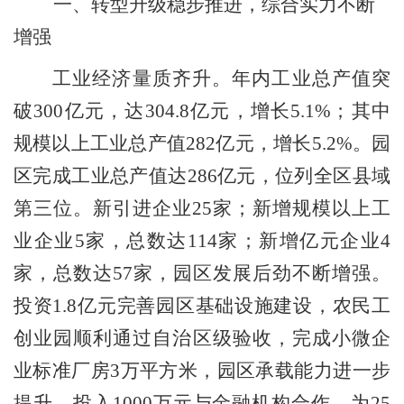
一、转型升级稳步推进，综合实力不断
增强
工业经济量质齐升。
年内工业总产值突
破
300
亿元，达
304.8
亿元，增长
5.1%
；其中
规模以上工业总产值
282
亿元，增长
5.2%
。园
区完成工业总产值达
286
亿元，位列全区县域
第三位。新引进企业
25
家；新增规模以上工
业企业
5
家，总数达
114
家；新增亿元企业
4
家，总数达
57
家，园区发展后劲不断增强。
投资
1.8
亿元完善园区基础设施建设，农民工
创业园顺利通过自治区级验收，完成小微企
业标准厂房
3
万平方米，园区承载能力进一步
提升。投入
1000
万元与金融机构合作，为
25