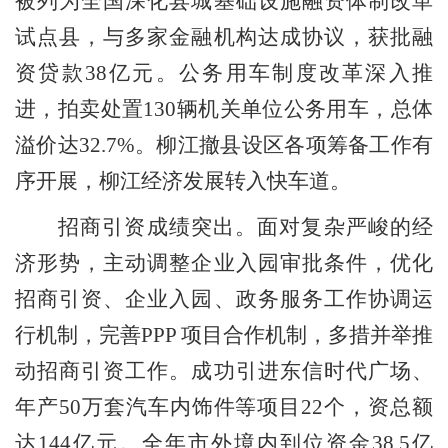
被列为全国深化县城基础设施融资体制改革
试点县，与多家金融机构达成协议，获批融
资贷款
38
亿元。公务用车制度改革深入推
进，拍卖处置
130
辆机关单位公务用车，总体
溢价达
32.7%
。柳江撤县设区各项筹备工作有
序开展，柳江经济发展转入快车道。
招商引资成绩突出。
面对复杂严峻的经
济形势，主动调整企业入园审批条件，优化
招商引资、企业入园、政务服务工作协调运
行机制，完善
PPP
项目合作机制，多措并举推
动招商引资工作。成功引进东信时代广场、
年产
50
万套汽车内饰件等项目
22
个，资总额
达
144
亿元。全年市外境内到位资金
38.5
亿