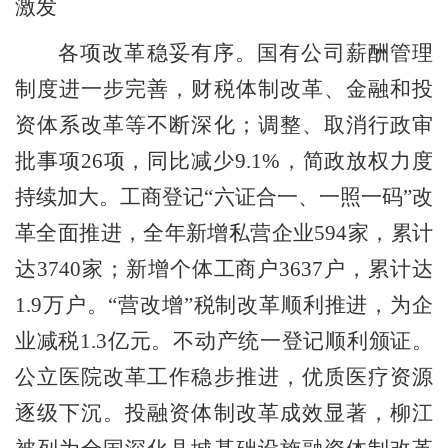
激发
各项改革稳妥有序。
国有公司薪酬管理
制度进一步完善，财税体制改革、金融和投
资体系改革等不断深化；调整、取消行政审
批事项
26
项，同比减少
9.1%
，简政放权力度
持续加大。工商登记
“
六证合一、一照一码
”
改
革全面推进，全年新增私营企业
594
家，累计
达
3740
家；新增个体工商户
3637
户，累计达
1.9
万户。
“
营改增
”
税制改革顺利推进，为企
业减税
1.3
亿元。不动产统一登记顺利颁证。
公立医院改革工作稳步推进，优质医疗资源
逐级下沉。投融资体制改革成效显著，柳江