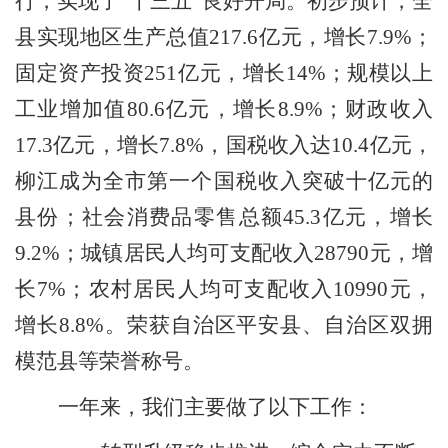
行，实现了
“
十三五
”
良好开局。初步预计，全
县实现地区生产总值
217.6
亿元，增长
7.9%
；
固定资产投资
251
亿元，增长
14%
；规模以上
工业增加值
80.6
亿元，增长
8.9%
；财政收入
17.3
亿元，增长
7.8%
，国税收入达
10.4
亿元，
柳江成为全市第一个国税收入突破十亿元的
县份；社会消费品零售总额
45.3
亿元，增长
9.2%
；城镇居民人均可支配收入
28790
元，增
长
7%
；农村居民人均可支配收入
10990
元，
增长
8.8%
。荣获自治区平安县、自治区双拥
模范县等荣誉称号。
一年来，我们主要做了以下工作：