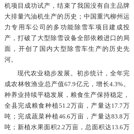
机项目成功试产，结束了我国没有自主品牌
大排量汽油机生产的历史；中国重汽柳州运
力专用车公司的多功能除雪车项目建成投
产，打破了大型除雪设备全部依赖进口的局
面，开创了国内大型除雪车生产的历史先
河。
现代农业稳步发展。
初步统计，全年完
成农林牧渔业总产值
67.9
亿元，增长
4.3%
。
种养业持续平稳发展，粮食生产保持稳定，
全县完成粮食种植
51.2
万亩，产量达
17.7
万
吨；完成蔬菜种植
46.6
万亩，产量达
83.8
万
吨；新植水果面积
2.2
万亩，总面积达
13.6
万