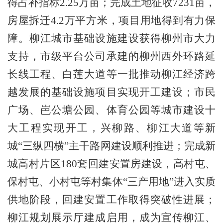
得占补指标
2.25
万亩；完成土地征收
7231
亩，
房屋拆迁
4.2
万平方米，项目用地得到有力保
障。柳江城市基础设施建设获得柳州市大力
支持，市级平台公司承建的柳州西外环路延
长线工程、白莲大道等一批推动柳江经济跨
越发展的基础设施项目实现开工建设；市民
广场、岜公塘公园、体育公园等城市建设十
大工程实现开工，兴柳路、柳江大道等新
城
“
三纵四横
”
主干路网建设顺利推进；完成新
城高村片区
180
套回建安置房建设，高村屯、
保村屯、小村屯等村集体
“
三产用地
”
进入实质
供地阶段，回建安置工作取得突破性进展；
柳江规划展示厅建成启用，成为宣传柳江、