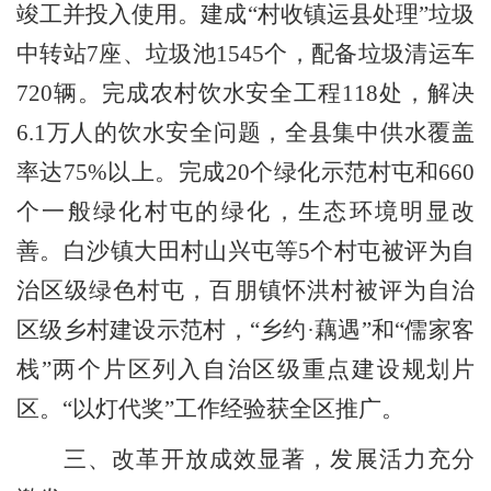
竣工并投入使用。建成
“
村收镇运县处理
”
垃圾
中转站
7
座、垃圾池
1545
个，配备垃圾清运车
720
辆。完成农村饮水安全工程
118
处，解决
6.1
万人的饮水安全问题，全县集中供水覆盖
率达
75%
以上。完成
20
个绿化示范村屯和
660
个一般绿化村屯的绿化，生态环境明显改
善。白沙镇大田村山兴屯等
5
个村屯被评为自
治区级绿色村屯，百朋镇怀洪村被评为自治
区级乡村建设示范村，
“
乡约
·
藕遇
”
和
“
儒家客
栈
”
两个片区列入自治区级重点建设规划片
区。
“
以灯代奖
”
工作经验获全区推广。
三、改革开放成效显著，发展活力充分