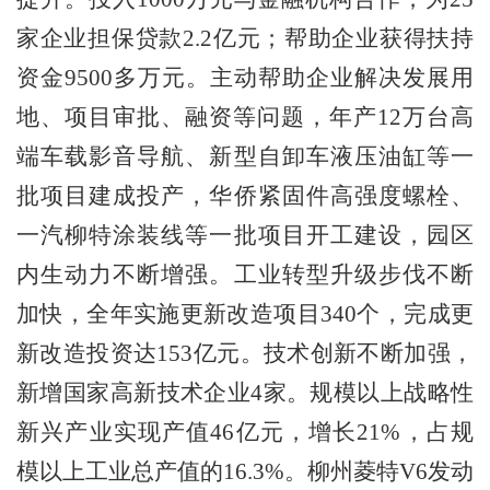
家企业担保贷款
2.2
亿元；帮助企业获得扶持
资金
9500
多万元。主动帮助企业解决发展用
地、项目审批、融资等问题，年产
12
万台高
端车载影音导航、新型自卸车液压油缸等一
批项目建成投产，华侨紧固件高强度螺栓、
一汽柳特涂装线等一批项目开工建设，园区
内生动力不断增强。工业转型升级步伐不断
加快，全年实施更新改造项目
340
个，完成更
新改造投资达
153
亿元。技术创新不断加强，
新增国家高新技术企业
4
家。规模以上战略性
新兴产业实现产值
46
亿元，增长
21%
，占规
模以上工业总产值的
16.3%
。柳州菱特
V6
发动