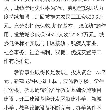
人，城镇登记失业率为
3%
。劳动监察执法力
度持续加强，追回被拖欠农民工工资
829.6
万
元。充分发挥低保救助
“
保基本、兜底线
”
的作
用，发放城乡低保
74527
人次
1228.3
万元。城
乡低保标准实现与市区接轨，残疾人事业、
社会事务、社会福利、双拥、优抚安置等工
作有序推进。
教育事业取得长足发展。
投入资金
1.73
亿
元，新建
5
所中心幼儿园，实施教学楼、学生
宿舍楼、教师周转宿舍等教育基础设施项目
建设，开工建设基隆开发区新建小学、新城
小学，教学设施设备不断完善，办学条件不