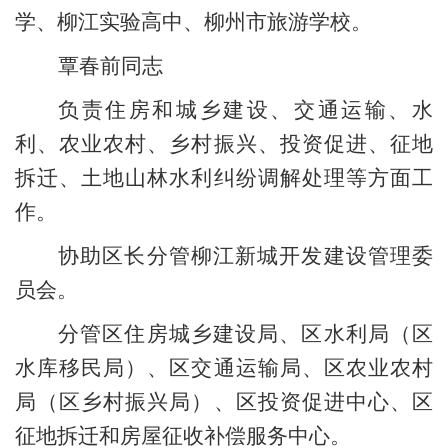
学、柳江实验高中、柳州市旅游学校
。
覃春前同志
负责
住房和城乡建设、
交通运输、
水
利、农业农村、乡村振
兴、
投资促进
、
征地
拆迁
、土地山林水利纠纷调解处理
等方面工
作。
协助区长
分管
柳江新城开发建设管理委
员会。
分管
区住房城乡建设局、
区水利局（区
水库移民局）、
区交通运输局
、
区农业农村
局（区乡村振兴局）、
区投资促进中心
、
区
征地拆迁和房屋征收补偿服务中心
。