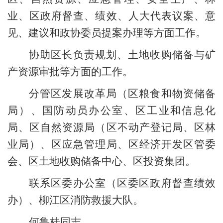
业、
区政府
督查、绩效
、
人大代表议案、意
见、建议和政协委员提案办理
等方面工作。
协助
区长
负责规划、土地收购储备与矿
产资源审批等方面的工作。
分管区发展改革局（区粮食和
物资
储备
局）、国防动员办公室、
区工业和信息化
局、区自然资源局（区不动产登记局
、
区林
业局
）、区应急管理局、
区
经济
开发区管委
会
、区土地收购储备中心、区投资集团
。
联系
区委办公室（区委区政府督查绩效
办）、
柳江区消防救援大队
。
何鲁桂
同志