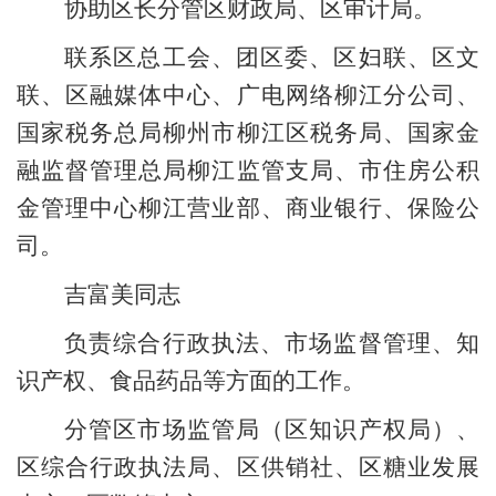
协助
区长
分管区财政局、区审计局。
联系区总工会
、
团区委、区妇联、
区文
联
、
区融媒体中心、
广电网络柳江分公司
、
国家税务总局柳州市柳江区税务局、国家金
融监督管理总局柳江监
管支局
、
市住房公积
金管理中心柳江
营业
部
、
商业银行、保险公
司
。
吉富美同志
负责
综合行政执法
、市场监督管理
、
知
识产权、食品药品等方面的工作。
分管区市场监管局（区知识产权局）、
区
综合行政
执法局、区供销社、区糖业发展