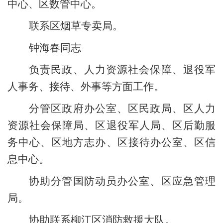
中心
、
区数管中心
。
联系
区烟草专卖局
。
钟海春同志
负责民政、
人力资源社会保障、
退役军
人事务
、接待
、外事
等方面工作。
分管
区政府办公室、
区民政局、
区
人力
资源社会保障
局
、
区退役军人局、区后勤服
务中心、
区地方志办、
区接待办
公室、
区信
息中心
。
协助分管国防动员办公室
、
区应急管理
局
。
协助
联系柳江区消防救援大队。