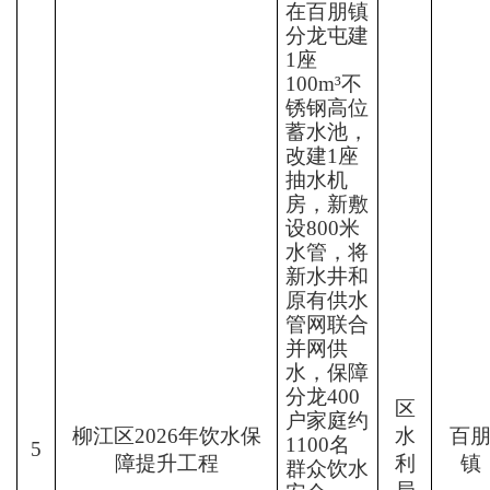
在百朋镇
分龙屯建
1
座
100m³
不
锈钢高位
蓄水池，
改建
1
座
抽水机
房，新敷
设
800
米
水管，将
新水井和
原有供水
管网联合
并网供
水，保障
分龙
400
区
户家庭约
柳江区
2026
年饮水保
水
百
1100
名
5
障
提升工程
利
镇
群众饮水