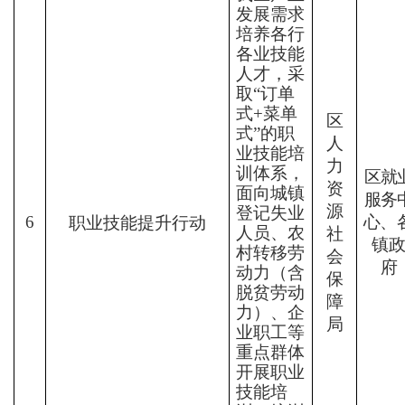
发展需求
培
养
各行
各业技能
人才，采
取
“
订单
式
+
菜单
区
式
”
的职
人
业技能培
力
训体系，
区就
资
面向城镇
服务
源
登记失业
6
心
、
职业技能
提升行动
人员、农
社
镇
村转移劳
会
府
动力（含
保
脱贫劳动
障
力）、企
局
业职工等
重点群体
开展职业
技能培