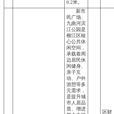
0.2
米
。
新市
民广场、
九曲河滨
江公园是
柳江区核
心公共休
闲空间，
承载着周
边居民休
闲健身、
亲子互
动、户外
游憩等多
元需求，
是提升城
市人居品
质、增进
区财