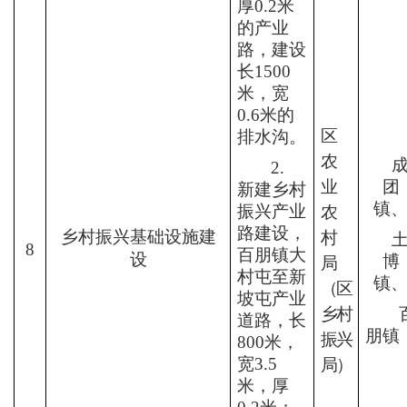
厚
0.2
米
的产业
路，建设
长
1500
米
，宽
0.6
米的
区
排水沟。
农
2.
业
团
新建乡村
镇
振兴产业
农
路建设，
乡村振兴基础
设施建
村
8
百朋镇大
设
博
局
村屯至新
镇
（区
坡屯产业
乡村
道路，长
朋镇
振兴
800
米，
宽
3.5
局）
米，厚