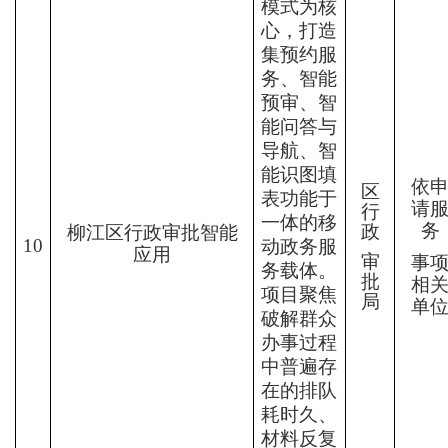
模式为核
心，打造
集预约服
务、智能
预审、智
能问答与
导航、智
能识图填
依
区
表功能于
请
行
一体的移
务
政
柳江区行政
审批智能
10
动政务服
应用
审
事
务载体。
批
相
项目聚焦
局
单
破解群众
办事过程
中普遍存
在的排队
耗时久、
材料反复