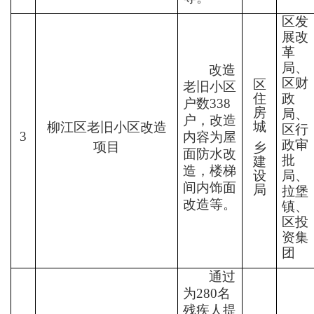
区发
展改
革
局、
改造
区财
区
老旧小区
住
政
户数
338
房
局、
户，改造
城
柳江区老旧
小区改造
区行
3
内容为屋
政审
项目
乡
面防水改
批
建
造，楼梯
设
局、
间内饰面
局
拉堡
改造等。
镇、
区投
资集
团
通过
为
280
名
残疾人提