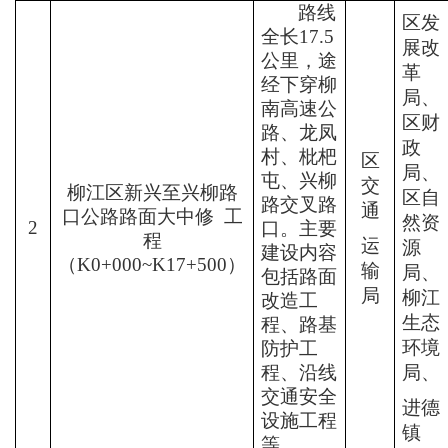
路线
区发
全长
17.5
展改
公里，途
革
经下穿柳
局、
南高速公
区财
路、龙凤
政
村、枇杷
区
局、
屯
、兴柳
交
柳江区新兴至兴柳路
区自
路交叉路
通
口公路路面大中修
工
然
资
2
口。主要
程
运
源
建设内容
（
K0+000~K17+500
）
输
局、
包括路面
局
柳江
改造工
生态
程、路基
环境
防护工
程、沿线
局、
交通安全
进德
设施工程
镇
等。