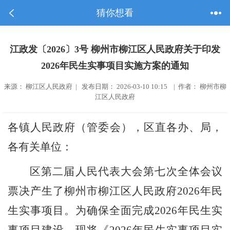
猜你想看
江政发〔2026〕3号 柳州市柳江区人民政府关于印发
2026年民生实事项目实施方案的通知
来源： 柳江区人民政府 | 发布日期： 2026-03-10 10:15 | 作者： 柳州市柳
江区人民政府
各
镇
人民政府
（管委会）
，
区直
各
办、局，
各
有关单位：
区
第二
届人民代表大会第
七
次
全体
会议
票决产生了柳州市柳江区人民政府
20
2
6
年
民
生实事项目
。为确保全面完成
20
2
6
年
民生
实