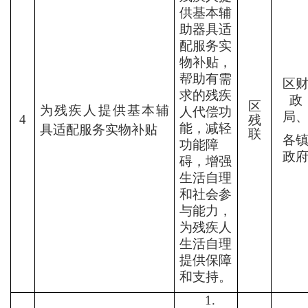
供基本辅
助器具适
配服务实
物补贴，
帮助有需
区
求的残疾
政
区
为残疾人提供基本辅
人代偿功
局
4
残
能，减轻
具适配服务实物补贴
联
各
功能障
政
碍，增强
生活自理
和社会参
与能力，
为残疾人
生活自理
提供保障
和支持。
1.