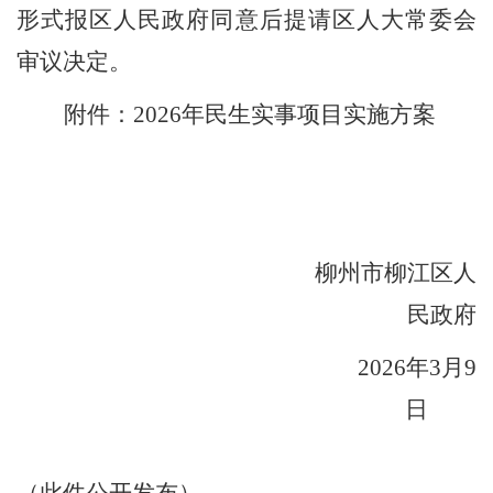
形式
报区人民政府同意后提请区人大常委会
审议决定
。
附件：
202
6
年民生实事项目
实施方案
柳州市
柳江区
人
民政府
20
2
6
年
3
月
9
日