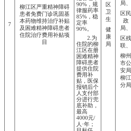
局
90%
，规
区
柳江区严重精神障碍
律服药率
卫
区
患者免费门诊巩固基
85%
，稳
生
政
本药物维持治疗补贴
定率
7
及困难精神障碍患者
局
90%
。
健
住院治疗费用补贴项
康
2.
为
区
目
住院的柳
局
联
江区在册
柳
困难精神
障碍患者
市
提供住院
安
费用补
柳
贴，医保
分
报销后个
人支付部
分进行兜
底补助，
最高
4000
元
/
·
人
年；
目标任