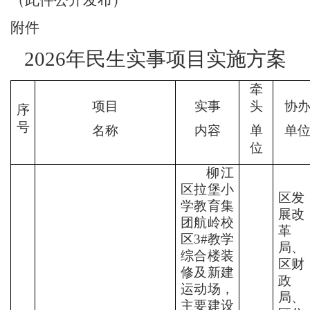
（此件公开发布）
附件
2026
年民生实事项目实施方案
牵
项目
实事
头
协
序
号
名称
内容
单
单
位
柳江
区拉堡小
区发
学教育集
展改
团航岭校
革
区
3#
教学
局、
综合楼装
区财
修及新建
政
运动场，
局、
主要建设