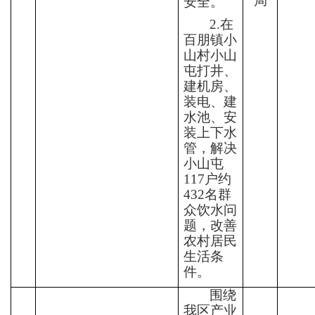
局
安全。
2.
在
百朋镇小
山村小山
屯打井、
建机房、
装电、建
水池、安
装上下水
管，解决
小山屯
117
户
约
432
名群
众饮水问
题
，
改善
农村居民
生活条
件。
围绕
我区产业