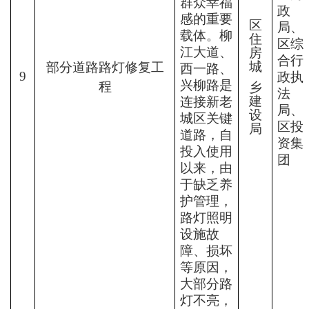
群众幸福
政
感的重要
区
局、
载体。柳
住
区综
江大道、
房
合
行
城
部分道路路灯
修复工
西一路、
9
政
执
兴柳路是
程
乡
法
建
连接
新老
局、
设
城区关键
区投
局
道路，自
资集
投入使用
团
以来，由
于缺乏养
护管理，
路灯照明
设施故
障、损坏
等原因，
大部分路
灯不亮，