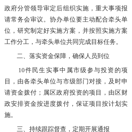
政府
分管领导审定后组织实施
，重大事项报
请常务会审议
。
协办
单位要主动配合牵头单
位，研究制定好实施方案，并按照实施方案
工作分工，与牵头单位共同完成目标任务。
二、
落实资金保障，确保人员到位
10
件
民生
实事
中属市级参与投资的项
目，由各牵头单位与市级部门对接，及时申
请资金拨付；属区政府投资的项目，
由
区
财
政安排资金按进度拨付，保证项目按计划实
施。
三、
持续跟踪督查，定期开展通报