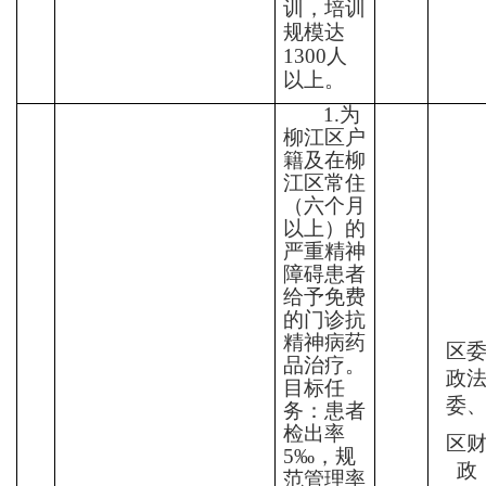
训，培训
规模达
1300
人
以上。
1.
为
柳江区户
籍及在柳
江区常住
（六个月
以上）的
严重精神
障碍患者
给予免费
的门诊抗
精神病药
区
品治疗。
政
目标任
委
务：患者
检出率
区
5‰
，规
政
范管理率