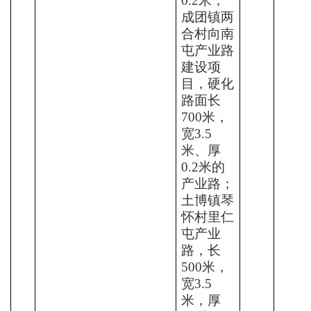
0.2
米
；
成团镇两
合村向南
屯产业路
建设项
目，硬化
路面长
700
米，
宽
3.5
米、厚
0.2
米
的
产业路；
土博镇琴
怀村里仁
屯产业
路，长
500
米，
宽
3.5
米，厚