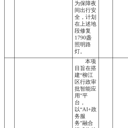
为保障夜
间出行安
全，计划
在上述地
段修复
1790
盏
照明路
灯。
本项
目旨在搭
建
“
柳江
区行政审
批智能应
用
”
平
台，
以
“AI+
政
务服
务
”
融合