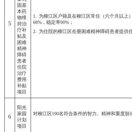
固基
本药
1.
为柳江区户籍及在柳江区常住（六个月以上
物维
68%
，稳定率
90%
；
5
持治
疗补
2.
为住院的柳江区在册困难精神障碍患者提供
贴及
困难
精神
障碍
患者
住院
治疗
费用
补贴
项目
阳光
家园
对柳江区
190
名符合条件的智力、精神和重度肢
6
计划
项目