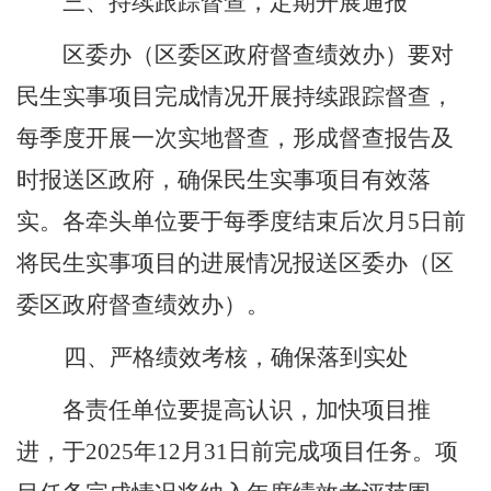
三、
持续跟踪督查，定期开展通报
区委办（区委区政府督查绩效办）
要对
民生实事项目
完成情况开展持续跟踪督查，
每季度开展一次实地督查
，形成督查报告及
时报送区政府
，确保
民生实事项目
有效落
实。各牵头单位要于每季度结束后次月
5
日前
将
民生实事项目
的进展情况报送
区委办（区
委区政府督查绩效办）。
四、
严格绩效考核，确保落到实处
各
责任
单位要提高认识，加快项目推
进，于
202
5
年
12
月
31
日前完成项目任务。项