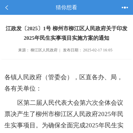
猜你想看
江政发〔2025〕1号 柳州市柳江区人民政府关于印发
2025年民生实事项目实施方案的通知
来源： 柳江区人民政府 | 发布日期： 2025-02-17 16:05
各
镇
人民政府
（管委会）
，
区直
各
办、局，
各
有关单位：
区
第二
届人民代表大会第
六
次
全体
会议
票决产生了柳州市柳江区人民政府
20
2
5
年
民
生实事项目
。为确保全面完成
20
2
5
年
民生
实