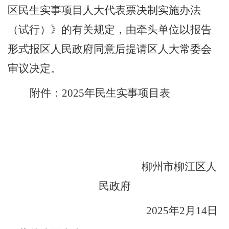
区民生实事项目人大代表票决制实施办法
（试行）》的有关规定
，
由牵头单位
以
报告
形式
报区人民政府同意后提请区人大常委会
审议决定
。
附件：
202
5
年民生实事项目
表
柳州市
柳江区
人
民政府
20
2
5
年
2
月
14
日