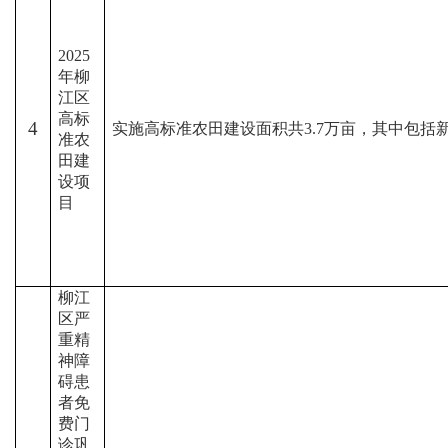
2025
年柳
江区
高标
4
实施高标准农田建设面积共
3.7
万亩，其中包括
准农
田建
设项
目
柳江
区严
重精
神障
碍患
者免
费门
诊巩