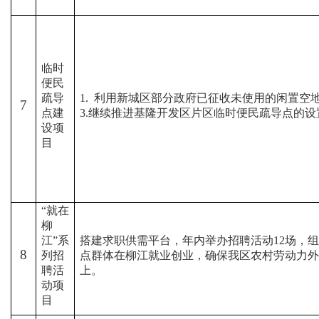
临时
便民
疏导
1.
利用新城区部分政府已征收未使用的闲置空
7
点建
3.
继续推进基隆开发区片区临时便民疏导点的设
设项
目
“
就在
柳
江
”
系
搭建求职供需平台，年内举办招聘活动
12
场，组
8
列招
点群体在柳江就业创业，确保我区农村劳动力外
聘活
上。
动项
目