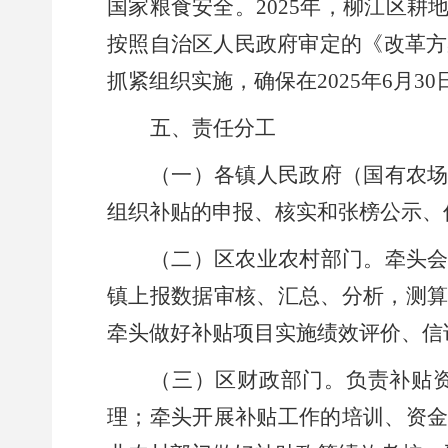
国家粮食安全。
2025
年，柳江区耕
按照自治区人民政府审定的《改革方
抓紧组织实施，确保在
202
5
年
6
月
30
五、责任分工
（一）各镇人民政府（国有农
组织
补贴的申报、核实和张榜公示、
（二）
区
农业农村
部门
。
牵头
镇上报数据审核、汇总、分析，测
牵头做好补贴项目实施绩效评价、信
（三）
区
财政
部门
。
负责补贴
理；牵头开展补贴工作的培训、资