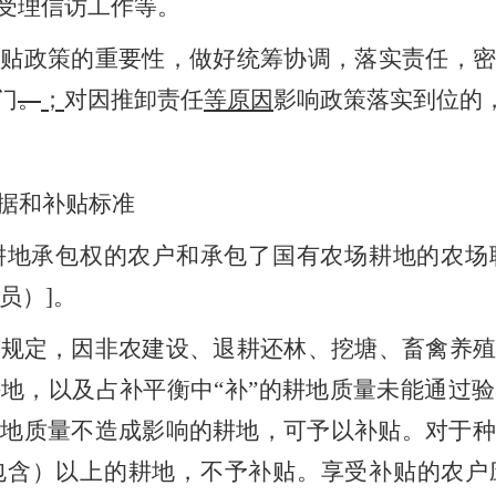
受理信访工作等。
补贴政策的重要性，做好统筹协调，落实责任，密
门
。
；
对因推卸责任
等原因
影响政策落实到位的
据和补贴标准
耕地承包权的农户和承包了国有农场耕地的农场
员
）]。
件规定，
因
非农
建设
、退耕还林、挖塘、畜禽养
耕地，以及占补
平衡中
“补”的耕地质量未能通过
耕地质量不造成影响的耕地
，可予以补贴。对于种
包含）以上的耕地
，不予补贴
。享
受补贴的农户