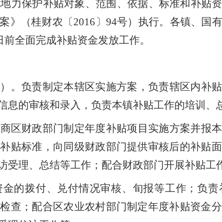
地地力保护补贴对象、范围、依据、标准和补贴
案》（桂财农〔
20
16
〕
94
号）执行。各镇、国
日前全面完成补贴资金发放工作。
场）。
负责制定本
辖区
实施方案，负责辖区内
补
信息的审核和录入，负责本镇补贴工作的培训、
会商
区
财政部门制定年度补贴项目实施方案并报
算补贴标准，向
同级
财政
部门
提供审核后的补贴
访受理、总结等工作；配合财政
部门
开展补贴工
资金的拨付、兑付情况审核、旬报等工作；负责
金检查；配合
区
农业农村
部门
制定年度补贴资金