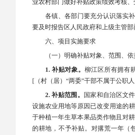
业农村部门
做好
补贴政策绩效考核
、
各镇、
各部门要充分认识落实
要及时报告区人民政府和上级主管部
六、项目实施要求
（
一
）明确补贴对象、范围、依
1.
补贴对象
。
柳江区所有拥有
[（村（居）“两委”
干部不属于公职人
2.
补贴范围
。
国家和自治
区文
设施农业用地等原因已改变用途的
于种植一年生草本果品类作物
且对
的耕地，不予补贴。对撂荒一年（