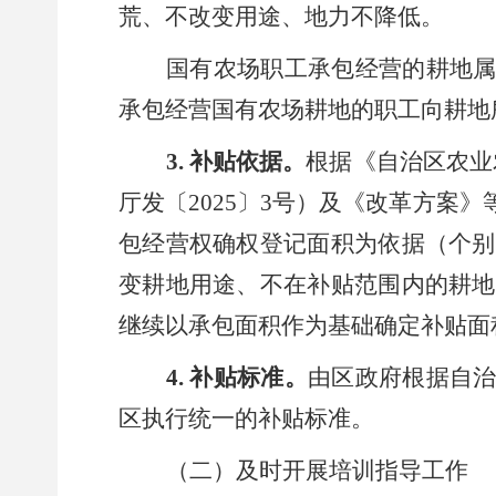
荒、不改变用途、地力不降低。
国有农场职工承包经营的耕地
承包经营国有农场耕地的职工向耕地
3.
补贴依据
。
根据
《自治区农业
厅发〔
2025
〕
3
号）及
《改革方案》
包经营权确权登记面积为依据（
个别
变耕地用途、不在补贴范围内的耕地
继续
以
承包面积作为基础确定补贴面
4.
补贴标准
。
由区政府根据自
区执行统一的补贴标准。
（
二
）及时开展培训指导工作