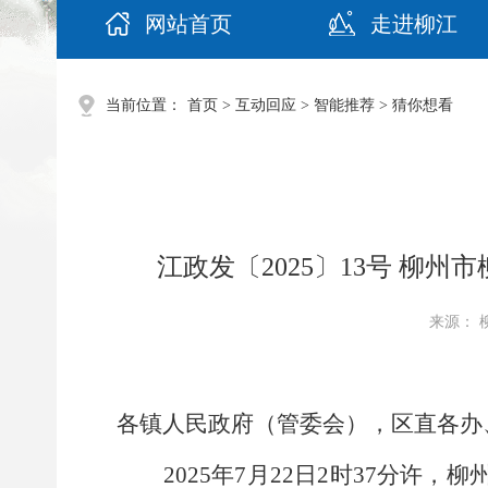
网站首页
走进柳江
当前位置：
首页
>
互动回应
>
智能推荐
>
猜你想看
江政发〔2025〕13号 柳
来源： 柳
各镇人民政府（管委会），区直各办
2025
年
7
月
22
日
2
时
37
分许，柳