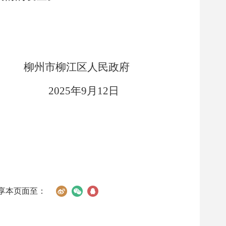
柳州市柳江区人民政府
2025
年
9
月
12
日
享本页面至：