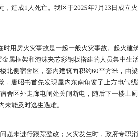
元，造成
1
人死亡。我
区
于
202
5
年
7
月
23
日成立
火
临时用房火灾事故是一起一般火灾事故。
起火建
层金属框架和泡沫夹芯彩钢板搭建的人员集中生
楼北侧宿舍区，套内建筑面积约
60
平方米，由
觉，唐昭书首先发现屋内东南角窗子上方电气线
侧宿舍区外走廊电闸处关闸断电，随后下一楼上厕
内未能及时逃生遇难。
患问题未进行跟踪整改；火灾发生时，政府专职消