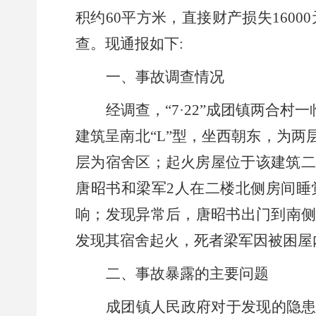
积约
60
平方米，直接
财产
损失
16000
查。现通报如下
:
一、
事故调查情况
经调查，
“7·22”
成团镇两合村一
建筑呈南北
“L”
型，坐西朝东，为两
层为宿舍区；起火房屋位于该建筑二
唐昭书和梁军
2
人在二楼北侧房间睡
响；发现异常后，唐昭书出门到南
发现其宿舍起火，死者梁军因被困屋
二、事故暴露的主要问题
成团镇人民政府对于发现的隐