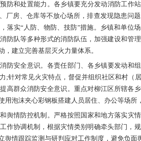
灾预防和处置能力。
各乡镇要充分发动消防工作
业、厂房、仓库等不放心场所，排查发现隐患问
，落实“人防、物防、技防”措施。乡镇和单位
愿消防队等多种形式的消防队伍，加强建设和管理
动，建立完善基层灭火力量体系。
众消防安全意识。
各责任部门、各乡镇要发动和
力
;针对常见火灾特点，督促并组织社区和村（
面提高群众消防安全意识。重点对柳江区所辖各乡
使用泡沫夹心彩钢板搭建人员居住、办公等场所
送和舆情防控机制。
严格按照国家和地方落实灾
息工作协调机制，根据灾情类别明确牵头部门，规
立
舆情
跟踪监测与研判应对工作制度，避免负面