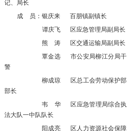
记、局长
成
员：
银庆来
百朋镇副镇长
谭庆飞
区应急
管理局
副
局长
熊
涛
区交通运输局副局长
覃金选
市公安局柳江分局干
警
柳成琼
区总工会劳动保护部
部长
韦
华
区
应急管理局综合
执
法大队一中队队长
阳成亮
区人力资源社会保障