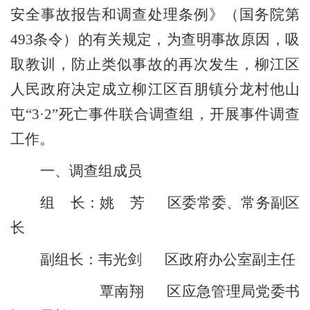
安全事故报告和调查处理条例》（国务院第
493
条令）的有关规定，为查明事故原因，吸
取教训，防止类似事故的再次发生，柳江区
人民政府决定成立
柳江区百朋镇分龙村他山
屯
“
3
·
2
”
死亡事件
联合调查组，开展事
件
调查
工作。
一、调查组成员
组
长：
姚
芳
区委常委
、
常务副区
长
副组长：
韦光剑
区政府办公室副主任
覃南翔
区应急
管理局
党委书