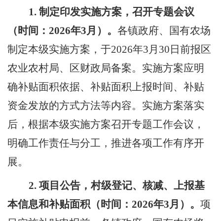
1.
制定印发实施方案，召开专题会议
（时间：
202
6
年
3
月）。
各镇政府
、国有农场
制定本级实施方案
，
于
202
6
年
3
月
30
日前报
区
农业农村局、
区
财政局备案。
实施方案应明
确补贴面积依据、补贴面积上报时间、补贴
资金发放的方式方法等
内容
。实施方案落实
后，根据本级实施方案召开专题工作会议，
明确工作责任与分工，推进各项工作有序开
展。
2.
项目公告，
村级登记、核减、上报基
本信息和补贴面积（时间：
202
6
年
3
月）。
项