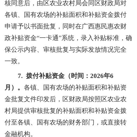
核同意后，
由区
农业农村
局
会同
区财政局
对
各镇
、
国有农场的补贴面积和补贴资金拨付
申请予
以
书面批复，同时在
广西
惠民惠农财
政
补贴资金
“一
卡通
”系统
，录入补贴标准，确
保公示内容、审核批复与实际发放情况完全
一致。
7.
拨付补贴资金（时间：
202
6
年
6
月）。
各镇
、
国有农场的补贴面积和补贴资
金批复文件印发后，区财政
局
按照
区
农业农
村局
提供审核批复的补贴面积和补贴资金
拨
付至各镇、国有农场
的
财务部门，或直接转
金融机构。