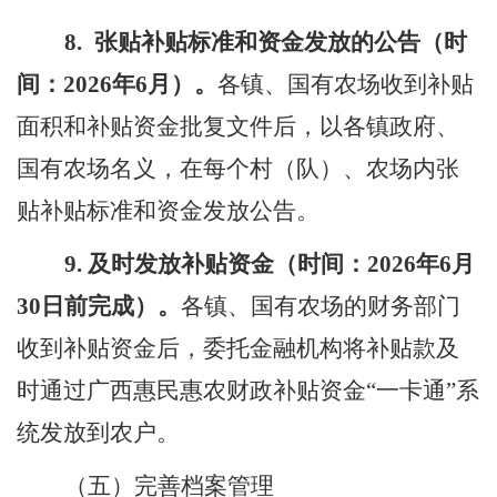
8.
张贴补贴标准和资金发放的公告（时
间：
202
6
年
6
月）。
各镇
、
国有农场收到补贴
面积和补贴资金批复文件后，以
各
镇政府、
国有农场名义，
在
每个村（队）、农场
内
张
贴补贴标准和资金发放公告。
9.
及时发放补贴资金（时间：
202
6
年
6
月
30
日前完成）。
各镇、国有农场
的
财务部门
收到补贴资金后，委托金融机构将补贴款
及
时通过
广西
惠民惠农财政补
贴资金
“一
卡通
”系
统
发放到农户
。
（
五
）完善档案管理