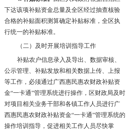
下达该项补贴资金总量及全区经过抽查核验
合格的补贴面积测算确定补贴标准，全区执
行统一的补贴标准。
（
二
）及时开展培训指导工作
补贴农户信息录入及导出、数据审核、
公示管理、补贴发放和相关数据上传、上报
等工作
，
必须
通过
广西
惠民惠农财政补贴资
金
“一
卡通
”
管理
系统进
行操作，
区财政
局
及时
对项目相关业务干
部和
各
镇工作人员
进行
广
西
惠民惠农财政补贴
资金
“
一卡通
”管
理
系统
的
操作培训指导，
促进
相关工作人员
尽快
掌