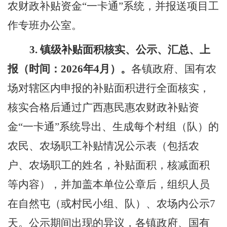
农财政补
贴资金
“一
卡通
”系统
，
并
报
送
项目
工
作专班
办公室。
3.
镇级补贴面积核实、公示、汇总、上
报（时间：
202
6
年
4
月）。
各镇政府、国有农
场对
辖区内
申报的补贴面积进行全面核实，
核实合格后
通过
广西
惠民惠农财政补
贴资
金
“一
卡通
”系统
导
出
、
生成每个村组（队）的
农民、农场职工补贴情况公示表（包括农
户、农场职工的姓名
，
补贴面积
，
核减面积
等内容），
并加盖本单位
公章后，组织人员
在自然屯（或村民小组、队）、农场内公示
7
天。公示期间出现的异议，
各
镇政府、国有