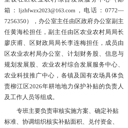
箱：
，电话：
0772
—
ljzhfwzx2023@163.com
7256350
）
，
办公室主任由区政府办公室副主
任
黄海松
担任，副主任由区农业农村局局长
廖庆甫
、区财政局局长
李连梅
担任，成员由
区农业农村局办公室、计划财务股、信息与
规划
发展
股
、
农业农村综合发展服务中心
、
农业科技推广中心，各镇及国有农场具体负
责
柳江区
202
6
年耕地地力保护补贴
的负责人
及
工作人员等组成。
专班
主要负责
审核实施方案、确定补贴
标准、协调组织核实补贴面积、兑付资金、