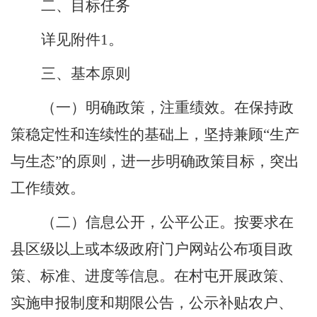
二、
目标任务
详
见附
件
1
。
三、基本原则
（一）
明确政策，注重绩效。
在保持政
策稳定性和连续性的基础上
，坚持兼顾
“生产
与生态”的原
则，进一步明确政策目标，突出
工作绩效。
（二）
信息公开，公平公正。
按要求
在
县区级以上或本级政府
门户网站公布项目政
策、标准、进度
等
信息
。在村屯开展政策、
实施申报制度和期限公告，
公示补贴农户、