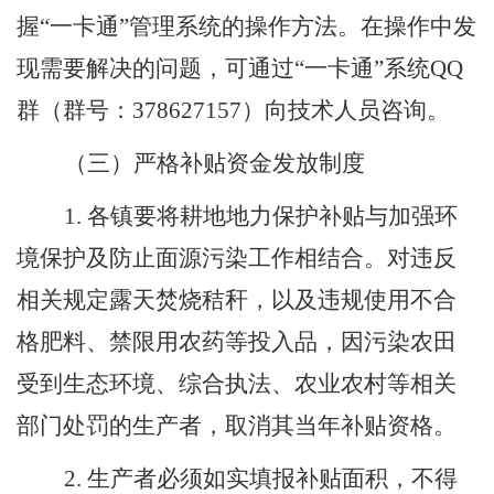
握
“
一卡通
”管理
系统
的
操作方法。在操作中发
现需要解决的问题，可
通过
“一
卡通
”
系统
QQ
群（群号
：
378627157
）向
技术人员
咨询。
（
三
）严格补贴资金发放制度
1.
各
镇
要将耕地地力保护补贴与加强环
境保
护
及
防止
面源污染
工作
相结合
。
对
违反
相关规定
露天焚烧
秸秆
，以及
违规使用不合
格肥料、禁限用农药等投入品，因污染农田
受到生态环境、
综合执法、
农业农村等相关
部门处罚的生产者，取消其当年补贴资格。
2.
生产者必须如实填报补贴面积，不得