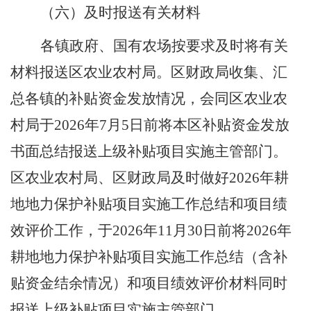
（六）
及时报送有关材料
各镇
政府
、国有农场
按要求及时将
有关
材料报送区农业农村
局
。
区
财政
局
收集、汇
总
各镇
的补贴资金发放情况，会同
区
农业农
村
局
于
202
6
年
7
月
5
日前将本
区
补贴资金发放
书面总结报送
上级补贴项目实施主管部门。
区
农业农村
局
、
区
财政
局
及时做好
202
6
年耕
地地力保护补贴项目实施工作总结和项目绩
效评价工作，于
202
6
年
11
月
30
日前将
202
6
年
耕地地力保护补贴项目实施工作总结（含补
贴资金结余情况）和项目绩效评价材料同时
报送
上级补贴项目实施主管部门
。