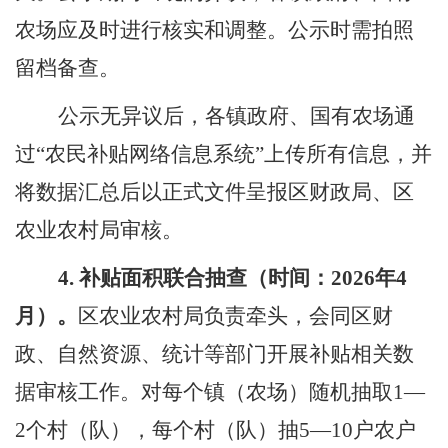
农场应及时进行核实和调整。公示时
需
拍照
留档备查。
公示无异议后，
各
镇政府、国有农场通
过
“农民补贴网络信息系统”上传所有
信息
，
并
将数据汇总后
以正式文件呈报区财政
局
、
区
农业农村
局
审核。
4.
补贴面积
联合抽查
（时间：
202
6
年
4
月）。
区
农业农村
局
负责牵头，会同
区
财
政
、
自然资源、统计
等
部门
开展
补贴相关数
据审核工作。对每个镇（农场）随机抽取
1
—
2
个村（队），每个村（队）抽
5
—
10
户农户