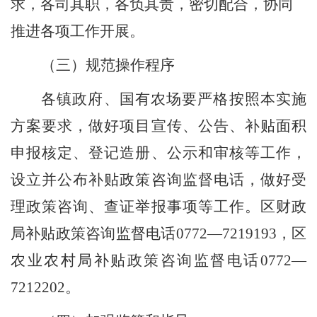
求，各司其职，各负其责，密切配合，协同
推进各项工作
开展
。
（三）规范操作程序
各镇政府、国有农场要严格按照
本实施
方案
要求，做好
项目宣传、公告、
补贴面积
申报核定、登记造册、公示和审核等工作，
设立并公布补贴政策咨询监督电话
，
做好受
理政策咨询、查证举报事项等工作。区财政
局补贴政策咨询监督电话
0772
—
7219193
，区
农业农村局补贴政策咨询监督电话
0772
—
7212202
。