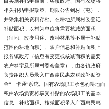
目实施补贴申报前，各镇政府、国有农场将
相关补贴申报政策、期限公告到村（屯），
并采集相关资料存档。
在耕地所属村委登记
补贴面积，以村为单位将需要核减的面积
（征地、改变用途、改种林果等不属于补贴
范围的耕地面积）、农户信息和补贴面积上
报
各
镇政府（信息有变更或核减面积的需要
农户签字及所属村委会盖章），由
各
镇政府
负责组织人员录入
广西
惠民惠农财政补贴资
金
“一
卡通
”系统
。国
有农场职工承包的耕地面
积由农场负责将享受补贴的农场职工的基本
信息、补贴面积、核减
面积
录入
广西
惠民惠