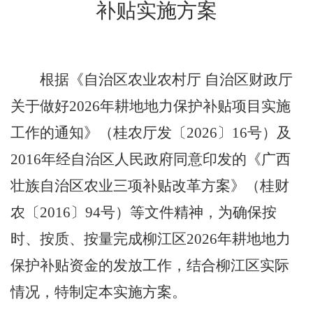
补贴实施方案
根据
《自治区农业农村厅
自治区财政厅
关于做好
2026
年耕地地力保护补贴项目实施
工作的通知》（桂农厅发〔
2026
〕
16
号）
及
2016
年经自治区人民政府同意印发的《
广西
壮族自治区农业三项补贴改革方案
》（
桂财
农〔
2016
〕
94
号
）
等
文件
精神，为确保按
时、按质、按量完成柳江区
202
6
年耕地地力
保护补贴资金的发放工作，结合柳江区实际
情况，特制定本实施方案。