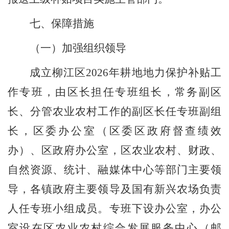
七、保障措施
（一）加强组织领导
成立
柳江区
202
6
年耕地地力保护补贴工
作
专班
，由区长担任
专班组长
，常务副区
长、分管农业
农村
工作的
副区长任
专班
副组
长，
区委办公室（
区
委区政府督查
绩效
办
）、
区政府办公室
，区
农业农村、财政、
自然资源、统计
、
融媒体中心
等部门主要领
导
，
各镇
政府主要领导
及国有新兴农场负责
人任
专班
小组成员。
专班
下设办公室，办公
室设在区农业农村综合发展服务中心（邮