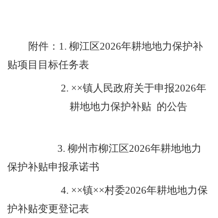
附件：
1
.
柳江区
202
6
年耕地地力保护补
贴项目目标任务
表
2.
××
镇人民政府关于申报
202
6
年
耕地地力保护补贴
的公
告
3.
柳州市柳江区
20
2
6
年耕地地力
保护补贴申报承诺书
4
.
××
镇
××
村委
20
2
6
年耕地地力保
护补贴变更登记表