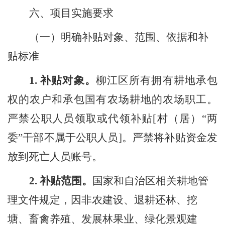
六、项目实施要求
（
一
）明确补贴对象、范围、依据和补
贴标准
1.
补贴对象
。
柳江区所有拥有耕地承包
权的农户和承包国有农场耕地的农场职工。
严禁公职人员领取或代领补
贴
[村（居）“两
委”干部不属于公职人员]
。
严禁
将
补贴资金
发
放到
死亡人员
账号
。
2.
补贴范围
。
国家和自治区
相关耕地管
理
文件规定，
因
非农
建设
、退耕还林、挖
塘、畜禽养殖、发展林果业、绿化景观建