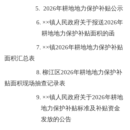
5
.
20
2
6
年耕地地力保护补贴公示
6.
××
镇人民政府关于报送
20
2
6
年
耕地地力保护补
贴面积的函
7.
××
镇
20
2
6
年耕地地力保护补贴
面积汇总表
8.
柳江区
20
2
6
年耕地地力保护补
贴面积现场抽查记
录表
9.
××
镇人民政府关于
20
2
6
年耕地
地力保护补贴标
准及补贴资金
发放的公告