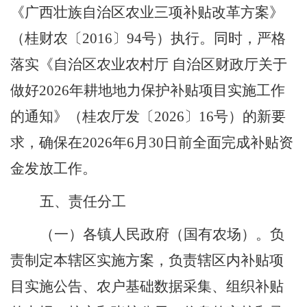
《广西壮族自治区农业三项补贴改革方案》
（桂财农〔
2016
〕
94
号）执行。同时，严格
落实
《自治区农业农村厅
自治区财政厅关于
做好
2026
年耕地地力保护补贴项目实施工作
的通知》
（
桂农厅发〔
2026
〕
16
号）的新要
求，
确保在
202
6
年
6
月
30
日前全面完成补贴资
金发放工作。
五、责任分工
（一）各镇人民政府（国有农场）。
负
责制定本
辖区
实施方案，负责辖区内
补贴项
目实施公告、
农户基础数据采集、
组织
补贴