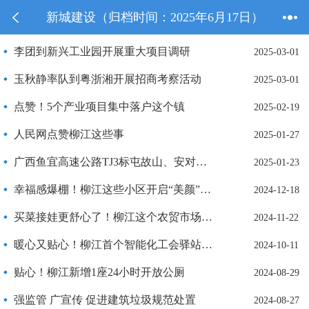
新城建设（归档时间：2025年6月17日）
李团到新兴工业园开展重大项目调研
2025-03-01
玉秋静率队到粤浙湘开展招商考察活动
2025-03-01
点赞！5个产业项目集中落户这个镇
2025-02-19
人民网点赞柳江这些事
2025-01-27
广西鱼宜高速公路TJ3标屯故山、安对山隧道顺利贯通
2025-01-23
幸福感爆棚！柳江这些小区开启“美颜”模式！
2024-12-18
买菜接娃更舒心了！柳江这个农贸市场新增停车位
2024-11-22
暖心又贴心！柳江首个智能化工会驿站揭牌“亮相”
2024-10-11
贴心！柳江新增1座24小时开放公厕
2024-08-29
强监管 广宣传 促进建筑垃圾规范处置
2024-08-27