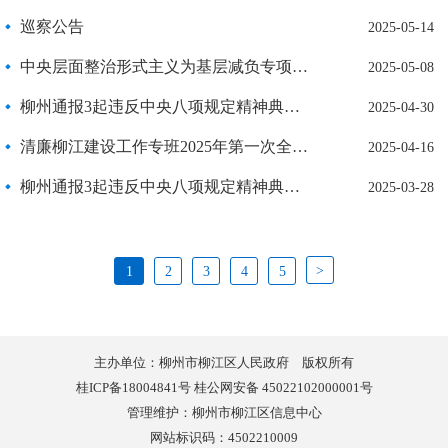
巡察公告
2025-05-14
中央层面整治形式主义为基层减负专项工作机制办公室、 中央纪委办公厅公开通报3起整治形式主义为基层减负典型问题
2025-05-08
柳州通报3起违反中央八项规定精神典型问题
2025-04-30
清廉柳江建设工作专班2025年第一次全体会议召开
2025-04-16
柳州通报3起违反中央八项规定精神典型问题
2025-03-28
>
1
2
3
4
5
主办单位：柳州市柳江区人民政府 版权所有
桂ICP备18004841号 桂公网安备 45022102000001号
管理维护：柳州市柳江区信息中心
网站标识码：4502210009