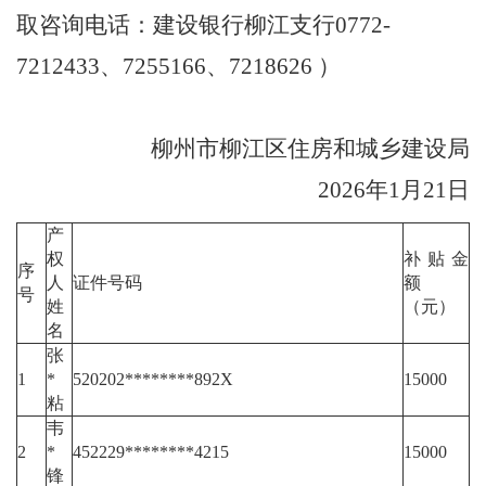
取咨询电话：建设银行柳江支行
0772-
7212433
、
7255166
、
7218626
）
柳州市柳江区住房和城乡建设局
2026
年
1
月
21
日
产
权
补贴金
序
人
证件号码
额
号
姓
（元）
名
张
1
*
520202********892X
15000
粘
韦
2
*
452229********4215
15000
锋